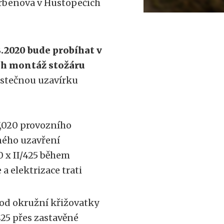
erbenova v Hustopečích
8.2020 bude probíhat v
ch montáž stožáru
stečnou uzavírku
 7,020 provozního
čného uzavření
20 x II/425 během
a elektrizace trati
od okružní křižovatky
I/425 přes zastavěné