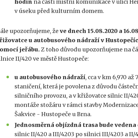
hodin
na části místní komunikace v ulici H
v úseku před kulturním domem.
ále upozorňujeme, že
ve dnech 15.08.2020 a 16.0
řižovatce u autobusového nádraží v Hustopečí
omocí jeřábu.
Z toho důvodu upozorňujeme na čá
ilnice II/420 ve městě Hustopeče:
u autobusového nádraží
, cca v km 6,970 až
staničení, která je povolena z důvodu částe
silničního provozu, a v křižovatce silnic II/4
montáže stožáru v rámci stavby Modernizace 
Šakvice - Hustopeče u Brna.
Jednosměrná objízdná trasa bude vedena
silnic II/420 a III/4203 po silnici III/4203 a I