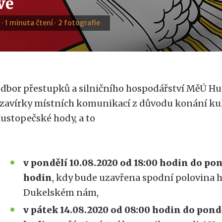
vě
 · 1 minuta čtení · 2 fotografie
dbor přestupků a silničního hospodářství MěÚ H
zavírky místních komunikací z důvodu konání ku
ustopečské hody, a to
v pondělí 10.08.2020 od 18:00 hodin do pon
hodin
, kdy bude uzavřena spodní polovina 
Dukelském nám,
v pátek 14.08.2020 od 08:00 hodin do pondě