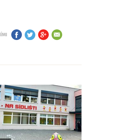
ÍMI
FB
TW
GP
EM