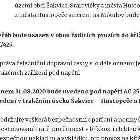
území obcí Šakvice, Starovičky a města Husto
z města Hustopeče směrem na Mikulov bude
eřáb bude usazen v obou řadících pruzích do kři
I/425.
práva železniční dopravní cesty, s. o.dále oznamu
rakčních zařízení pod napětí:
nem 31.08.2020 bude uvedeno pod napětí AC 25
edení v trakčním úseku Šakvice – Hustopeče u
održujte veškerá bezpečnostní opatření a normy Č
lektrizované tratě, pro činnost v blízkosti elektric
ezpečnou nakládku a vykládku, pro provoz na kři