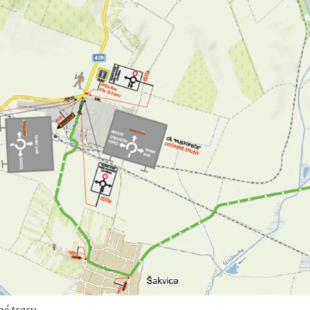
é trasy