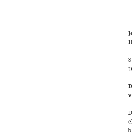
J
I
S
t
D
v
D
e
b