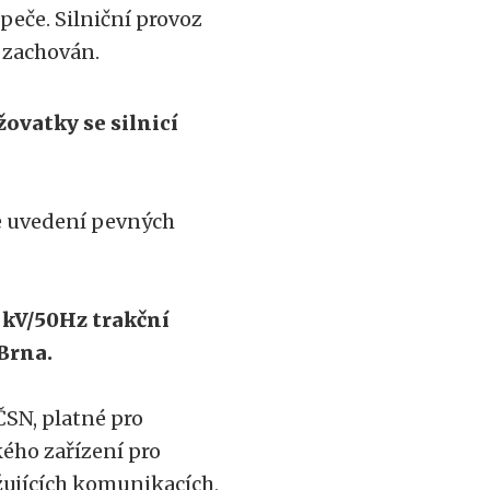
peče. Silniční provoz
 zachován.
žovatky se silnicí
je uvedení pevných
 kV/50Hz trakční
 Brna.
SN, platné pro
kého zařízení pro
žujících komunikacích,