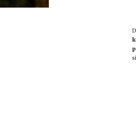
D
k
p
s