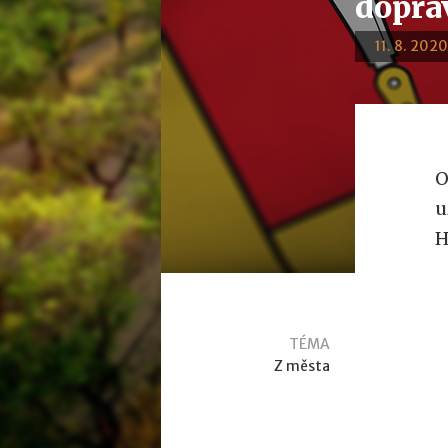
dopra
11. 8. 2020
O
u
H
TÉMA
Z města