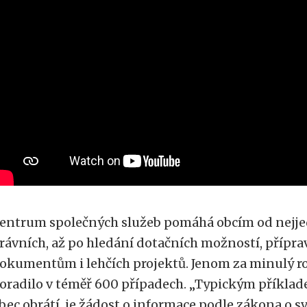
entrum společných služeb pomáhá obcím od nejje
rávních, až po hledání dotačních možností, přípr
okumentům i lehčích projektů. Jenom za minulý 
oradilo v téměř 600 případech. „Typickým příklad
bec obrátí, je žádost o informace podle zákona o