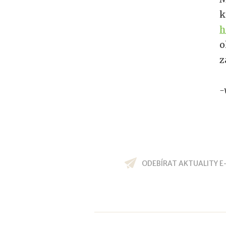
k
h
o
z
-
ODEBÍRAT AKTUALITY E