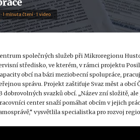
práce
 · 1 minuta čtení · 1 video
entrum společných služeb při Mikroregionu Hust
ervisní středisko, ve kterém, v rámci projektu Pos
apacity obcí na bázi meziobecní spolupráce, pracuj
eřejnou správu. Projekt zaštiťuje Svaz měst a obcí 
3 dobrovolných svazků obcí. „Název zní složitě, ale j
racovníci center snaží pomáhat obcím v jejich práci
amosprávě,“ vysvětlila specialistka pro rozvoj reg