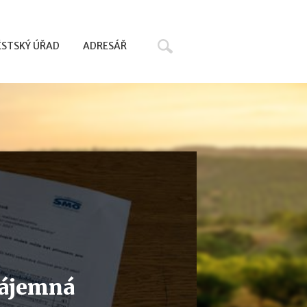
Hledat
STSKÝ ÚŘAD
ADRESÁŘ
vzájemná