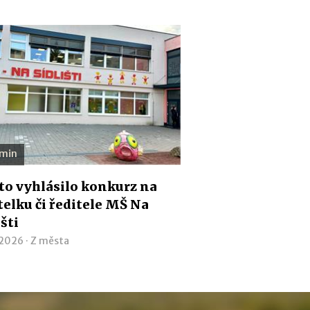
 min
o vyhlásilo konkurz na
telku či ředitele MŠ Na
išti
 2026 ·
Z města