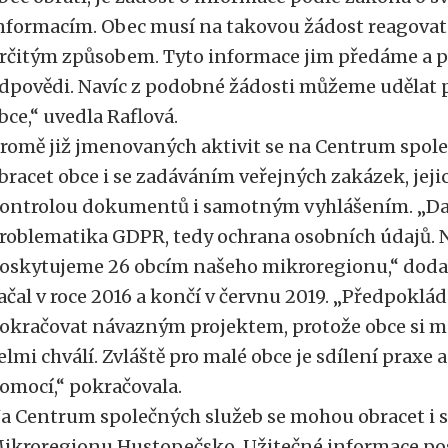
nformacím. Obec musí na takovou žádost reagovat
rčitým způsobem. Tyto informace jim předáme a po
dpovědi. Navíc z podobné žádosti můžeme udělat p
bce,“ uvedla Raflová.
romě již jmenovaných aktivit se na Centrum spo
bracet obce i se zadáváním veřejných zakázek, jeji
ontrolou dokumentů i samotným vyhlášením. „Dalš
roblematika GDPR, tedy ochrana osobních údajů. N
oskytujeme 26 obcím našeho mikroregionu,“ dodal
ačal v roce 2016 a končí v červnu 2019. „Předpokl
okračovat návazným projektem, protože obce si m
elmi chválí. Zvláště pro malé obce je sdílení prax
omocí,“ pokračovala.
a Centrum společných služeb se mohou obracet i 
ikroregionu Hustopečsko. Užitečné informace pos