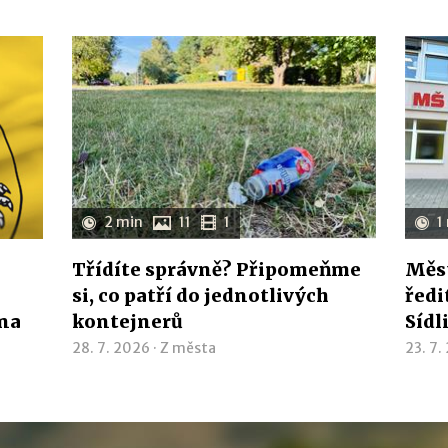
2 min
11
1
1
Třídíte správně? Připomeňme
Měst
si, co patří do jednotlivých
ředi
ína
kontejnerů
Sídl
28. 7. 2026 ·
Z města
23. 7.