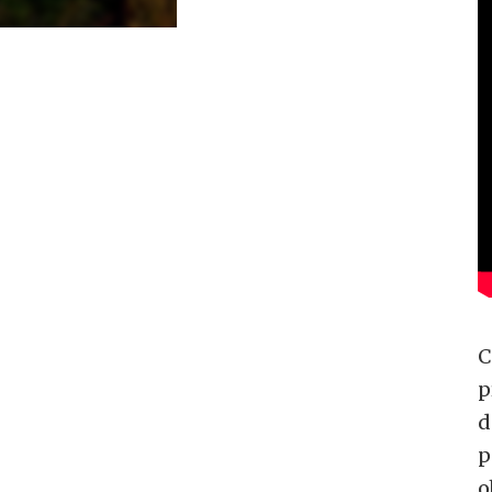
C
p
d
p
o