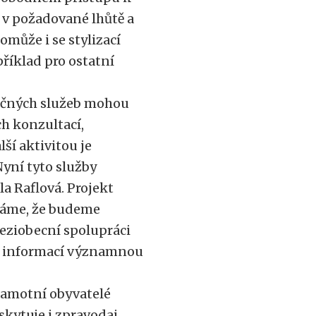
 v požadované lhůtě a
může i se stylizací
říklad pro ostatní
lečných služeb mohou
ch konzultací,
í aktivitou je
yní tyto služby
a Raflová. Projekt
ádáme, že budeme
eziobecní spolupráci
e a informací významnou
samotní obyvatelé
kytuje i zpravodaj,