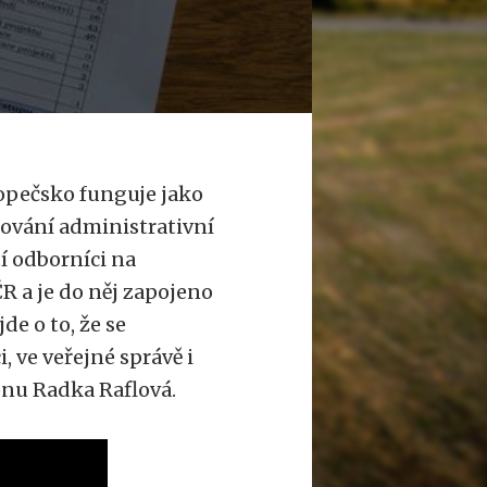
opečsko funguje jako
ilování administrativní
í odborníci na
ČR a je do něj zapojeno
de o to, že se
, ve veřejné správě i
ionu Radka Raflová.