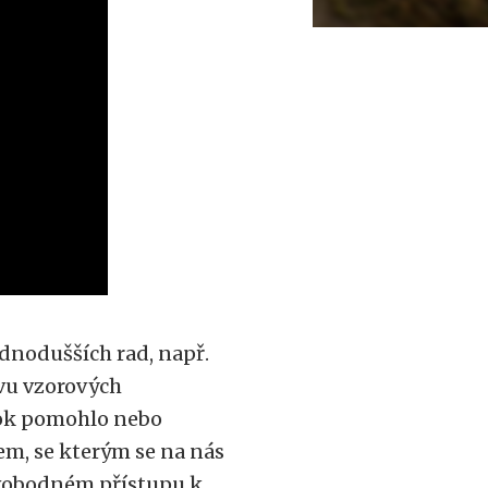
dnodušších rad, např.
avu vzorových
rok pomohlo nebo
em, se kterým se na nás
 svobodném přístupu k