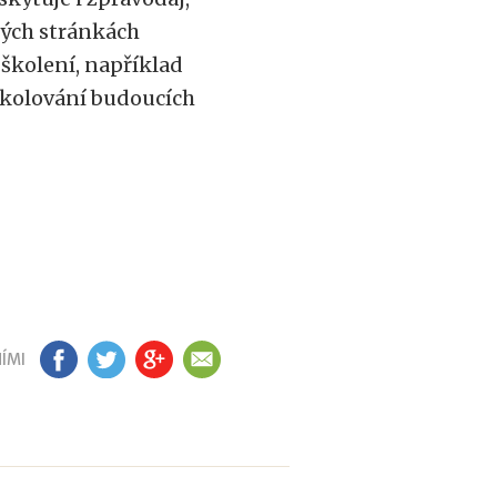
vých stránkách
školení, například
školování budoucích
ÍMI
FB
TW
GP
EM