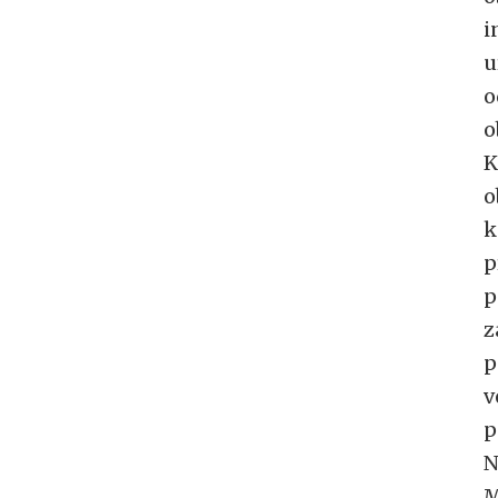
i
u
o
o
K
o
k
p
p
z
p
v
p
N
M