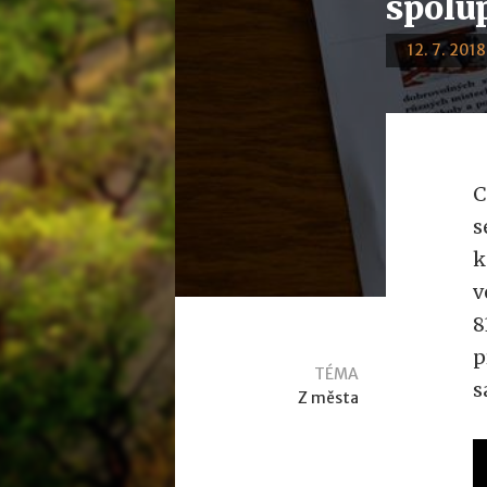
spolu
12. 7. 2018
C
s
k
v
8
p
TÉMA
s
Z města