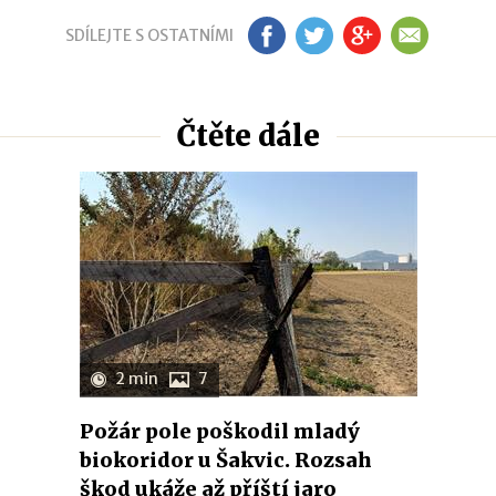
SDÍLEJTE S OSTATNÍMI
FB
TW
GP
EM
Čtěte dále
2 min
7
Požár pole poškodil mladý
biokoridor u Šakvic. Rozsah
škod ukáže až příští jaro