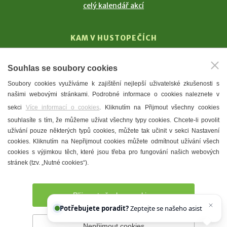
celý kalendář akcí
KAM V HUSTOPEČÍCH
Vinařství
Souhlas se soubory cookies
T. G. Masaryk
Soubory cookies využíváme k zajištění nejlepší uživatelské zkušenosti s
Mandloně
našimi webovými stránkami. Podrobné informace o cookies naleznete v
Ubytování
sekci
Více informací o cookies
. Kliknutím na Přijmout všechny cookies
Restaurace
souhlasíte s tím, že můžeme užívat všechny typy cookies. Chcete-li povolit
užívání pouze některých typů cookies, můžete tak učinit v sekci Nastavení
Městské muzeum a galerie
cookies. Kliknutím na Nepřijmout cookies můžete odmítnout užívání všech
Denní meníčka
cookies s výjimkou těch, které jsou třeba pro fungování našich webových
stránek (tzv. „Nutné cookies“).
Mapa města
Přijmout všechny cookies
Potřebujete poradit?
Zeptejte se našeho asistenta
Chettyho
.
Nepřijmout cookies