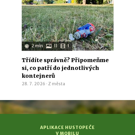
2 min
11
1
Třídíte správně? Připomeňme
si, co patří do jednotlivých
kontejnerů
28. 7. 2026 ·
Z města
APLIKACE HUSTOPEČE
V MOBILU