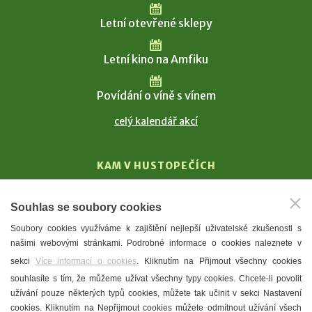
Letní otevřené sklepy
Letní kino na Amfiku
Povídání o víně s vínem
celý kalendář akcí
KAM V HUSTOPEČÍCH
Vinařství
Souhlas se soubory cookies
T. G. Masaryk
Soubory cookies využíváme k zajištění nejlepší uživatelské zkušenosti s
Mandloně
našimi webovými stránkami. Podrobné informace o cookies naleznete v
Ubytování
sekci
Více informací o cookies
. Kliknutím na Přijmout všechny cookies
Restaurace
souhlasíte s tím, že můžeme užívat všechny typy cookies. Chcete-li povolit
užívání pouze některých typů cookies, můžete tak učinit v sekci Nastavení
Městské muzeum a galerie
cookies. Kliknutím na Nepřijmout cookies můžete odmítnout užívání všech