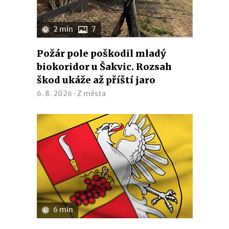
2 min
7
Požár pole poškodil mladý
biokoridor u Šakvic. Rozsah
škod ukáže až příští jaro
6. 8. 2026 ·
Z města
6 min