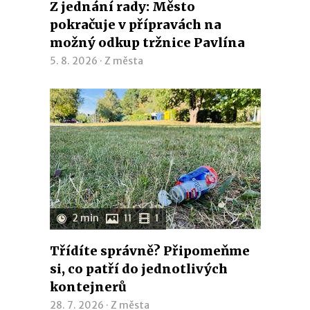
Z jednání rady: Město
pokračuje v přípravách na
možný odkup tržnice Pavlína
5. 8. 2026 ·
Z města
2 min
11
1
Třídíte správně? Připomeňme
si, co patří do jednotlivých
kontejnerů
28. 7. 2026 ·
Z města