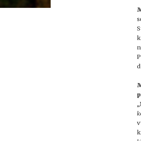
M
s
S
k
n
P
d
M
p
„
k
v
k