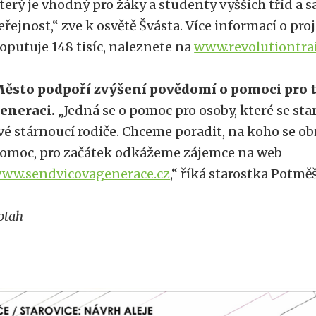
terý je vhodný pro žáky a studenty vyšších tříd a
eřejnost,“ zve k osvětě Švásta. Více informací o pro
oputuje 148 tisíc, naleznete na
www.revolutiontra
ěsto podpoří zvýšení povědomí o pomoci pro t
eneraci.
„Jedná se o pomoc pro osoby, které se stara
vé stárnoucí rodiče. Chceme poradit, na koho se ob
omoc, pro začátek odkážeme zájemce na web
ww.sendvicovagenerace.cz
,“ říká starostka Potměš
otah-