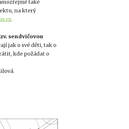
 samozřejmě také
jektu, na který
in.cz
.
zv. sendvičovou
jí jak o své děti, tak o
rátit, kde požádat o
ilová.