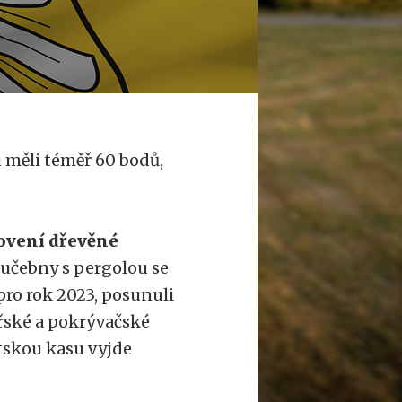
u měli téměř 60 bodů,
tovení dřevěné
 učebny s pergolou se
pro rok 2023, posunuli
ařské a pokrývačské
stskou kasu vyjde