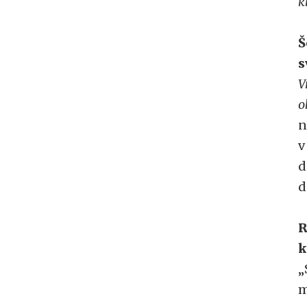
k
Š
s
V
o
n
v
d
d
R
k
„
m