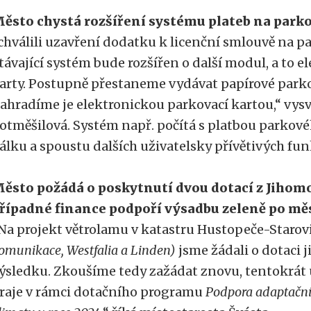
ěsto chystá rozšíření systému plateb na parko
chválili uzavření dodatku k licenční smlouvě na pa
távající systém bude rozšířen o další modul, a to 
arty. Postupně přestaneme vydávat papírové parko
ahradíme je elektronickou parkovací kartou,“ vysv
otměšilová. Systém např. počítá s platbou parko
álku a spoustu dalších uživatelsky přívětivých fun
ěsto požádá o poskytnutí dvou dotací z Jihom
řípadné finance podpoří výsadbu zeleně po měs
Na projekt větrolamu v katastru Hustopeče-Starov
omunikace, Westfalia a Linden)
jsme žádali o dotaci j
ýsledku. Zkoušíme tedy zažádat znovu, tentokrát
raje v rámci dotačního programu
Podpora adaptační