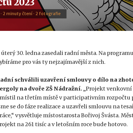
čtu 2023
 · 2 minuty čtení · 2 fotografie
 úterý 30. ledna zasedali radní města. Na program
ybíráme pro vás ty nejzajímavější z nich.
adní schválili uzavření smlouvy o dílo na zho
ergoly na dvoře ZŠ Nádražní.
„Projekt venkovní
místil na třetím místě v participativním rozpočtu 
sme se do fáze realizace a uzavřeli smlouvu na tes
ráce,“ vysvětluje místostarosta Bořivoj Švásta. Mě
rojekt na 261 tisíc a v letošním roce bude hotovo.