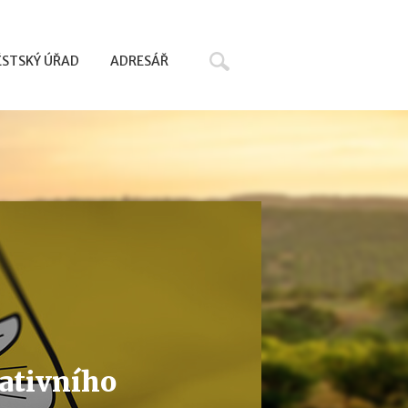
Hledat
STSKÝ ÚŘAD
ADRESÁŘ
pativního