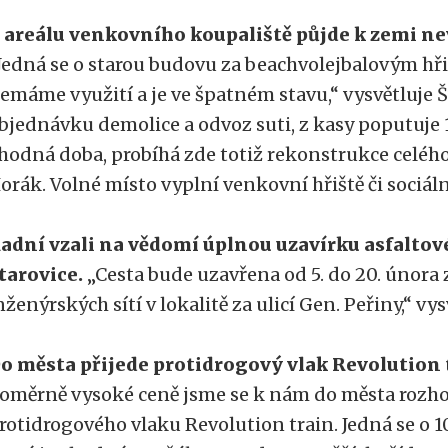
 areálu venkovního koupaliště půjde k zemi n
Jedná se o starou budovu za beachvolejbalovým hři
emáme využití a je ve špatném stavu,“ vysvětluje Š
bjednávku demolice a odvoz suti, z kasy poputuje 15
hodná doba, probíhá zde totiž rekonstrukce celého
orák. Volné místo vyplní venkovní hřiště či sociáln
adní vzali na vědomí úplnou uzavírku asfaltové
tarovice.
„Cesta bude uzavřena od 5. do 20. února
nženýrských sítí v lokalitě za ulicí Gen. Peřiny,“ vy
o města přijede protidrogový vlak Revolution 
oměrně vysoké ceně jsme se k nám do města rozho
rotidrogového vlaku Revolution train. Jedná se o