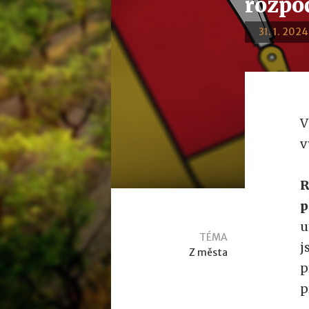
rozpo
31. 1. 2024
V
v
R
p
u
TÉMA
j
Z města
p
p