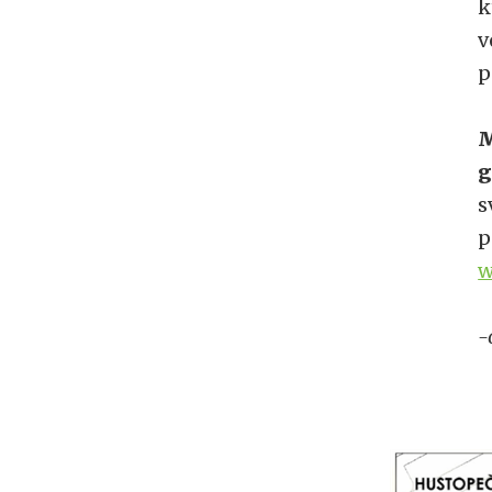
k
v
p
M
g
s
p
w
-