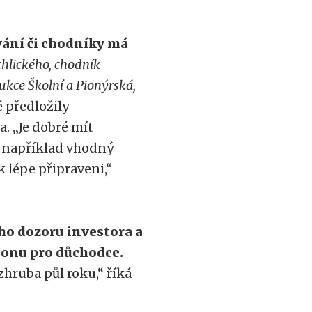
vání či chodníky má
chlického, chodník
ukce Školní a Pionýrská,
é předložily
. „Je dobré mít
e například vhodný
 lépe připraveni,“
ho dozoru investora a
ionu pro důchodce.
zhruba půl roku,“ říká