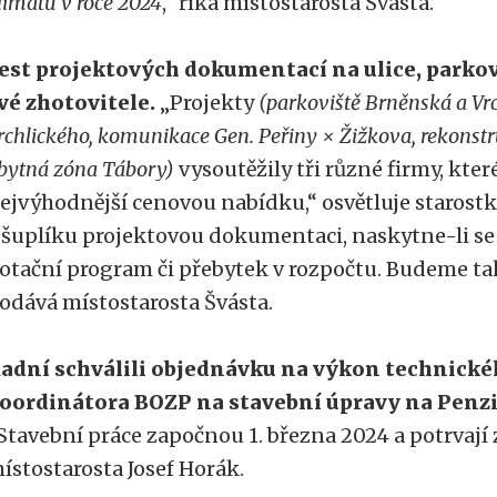
limatu v roce 2024
,“ říká místostarosta Švásta.
est projektových dokumentací na ulice, parko
vé zhotovitele.
„Projekty
(parkoviště Brněnská a Vr
rchlického, komunikace Gen. Peřiny × Žižkova, rekonstr
bytná zóna Tábory)
vysoutěžily tři různé firmy, kter
ejvýhodnější cenovou nabídku,“ osvětluje starostka
 šuplíku projektovou dokumentaci, naskytne-li s
otační program či přebytek v rozpočtu. Budeme tak
odává místostarosta Švásta.
adní schválili objednávku na výkon technické
oordinátora BOZP na stavební úpravy na Penz
Stavební práce započnou 1. března 2024 a potrvají 
ístostarosta Josef Horák.