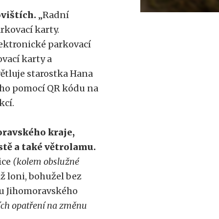
vištích.
„Radní
rkovací karty.
elektronické parkovací
vací karty a
ětluje starostka Hana
vého pomocí QR kódu na
kcí.
oravského kraje,
tě a také větrolamu.
ice
(kolem obslužné
iž loni, bohužel bez
 u Jihomoravského
ch opatření na změnu