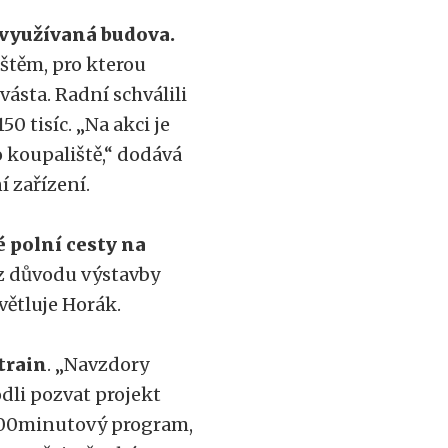
evyužívaná budova.
štěm, pro kterou
vásta. Radní schválili
0 tisíc. „Na akci je
 koupaliště,“ dodává
í zařízení.
 polní cesty na
 z důvodu výstavby
světluje Horák.
train
. „Navzdory
dli pozvat projekt
 100minutový program,