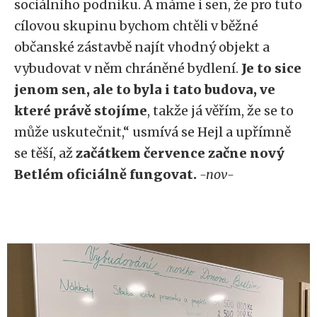
sociálního podniku. A máme i sen, že pro tuto
cílovou skupinu bychom chtěli v běžné
občanské zástavbě najít vhodný objekt a
vybudovat v něm chráněné bydlení.
Je to sice
jenom sen, ale to byla i tato budova, ve
které právě stojíme
, takže já věřím, že se to
může uskutečnit,“ usmívá se Hejl a upřímně
se těší, až
začátkem července začne nový
Betlém oficiálně fungovat.
-nov-