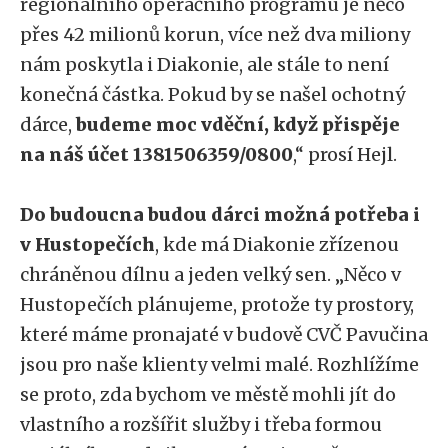
regionálního operačního programu je něco
přes 42 milionů korun, více než dva miliony
nám poskytla i Diakonie, ale stále to není
konečná částka. Pokud by se našel ochotný
dárce,
budeme moc vděční, když přispěje
na náš účet 1381506359/0800
,“ prosí Hejl.
Do budoucna budou dárci možná potřeba i
v Hustopečích
, kde má Diakonie zřízenou
chráněnou dílnu a jeden velký sen. „Něco v
Hustopečích plánujeme, protože ty prostory,
které máme pronajaté v budově CVČ Pavučina
jsou pro naše klienty velmi malé. Rozhlížíme
se proto, zda bychom ve městě mohli jít do
vlastního a rozšířit služby i třeba formou