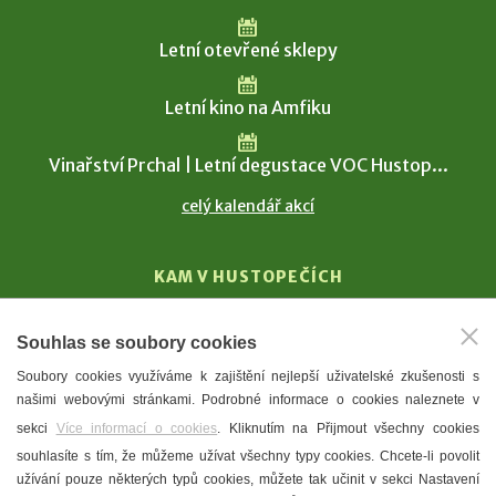
Letní otevřené sklepy
Letní kino na Amfiku
Vinařství Prchal | Letní degustace VOC Hustop...
celý kalendář akcí
KAM V HUSTOPEČÍCH
Vinařství
Souhlas se soubory cookies
T. G. Masaryk
Soubory cookies využíváme k zajištění nejlepší uživatelské zkušenosti s
Mandloně
našimi webovými stránkami. Podrobné informace o cookies naleznete v
Ubytování
sekci
Více informací o cookies
. Kliknutím na Přijmout všechny cookies
Restaurace
souhlasíte s tím, že můžeme užívat všechny typy cookies. Chcete-li povolit
užívání pouze některých typů cookies, můžete tak učinit v sekci Nastavení
Městské muzeum a galerie