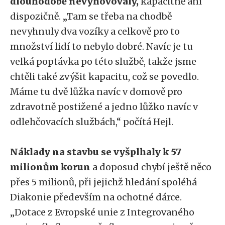
dlouhodobě nevyhovovaly,
kapacitně ani
dispozičně. „Tam se třeba na chodbě
nevyhnuly dva vozíky a celkově pro to
množství lidí to nebylo dobré. Navíc je tu
velká poptávka po této službě, takže jsme
chtěli také zvýšit kapacitu, což se povedlo.
Máme tu dvě lůžka navíc v domově pro
zdravotně postižené a jedno lůžko navíc v
odlehčovacích službách,“ počítá Hejl.
Náklady na stavbu se vyšplhaly k 57
milionům korun
a doposud chybí ještě něco
přes 5 milionů, při jejichž hledání spoléhá
Diakonie především na ochotné dárce.
„Dotace z Evropské unie z Integrovaného