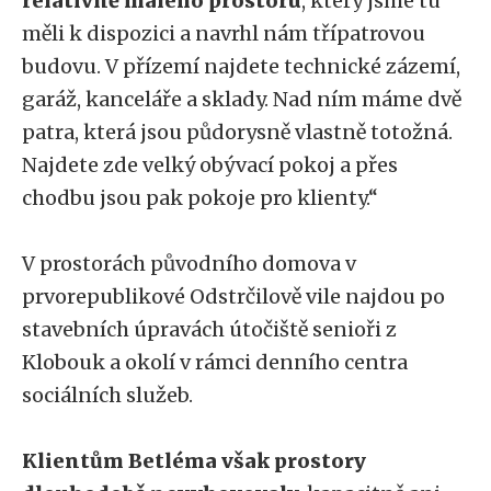
relativně malého prostoru
, který jsme tu
měli k dispozici a navrhl nám třípatrovou
budovu. V přízemí najdete technické zázemí,
garáž, kanceláře a sklady. Nad ním máme dvě
patra, která jsou půdorysně vlastně totožná.
Najdete zde velký obývací pokoj a přes
chodbu jsou pak pokoje pro klienty.“
V prostorách původního domova v
prvorepublikové Odstrčilově vile najdou po
stavebních úpravách útočiště senioři z
Klobouk a okolí v rámci denního centra
sociálních služeb.
Klientům Betléma však prostory