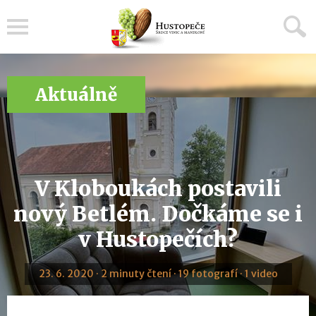
Menu
Aktuálně
V Kloboukách postavili
nový Betlém. Dočkáme se i
v Hustopečích?
23. 6. 2020 · 2 minuty čtení · 19 fotografí · 1 video