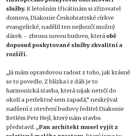
služby.
K letošním třicátinám si zřizovatel
domova, Diakonie Českobratrské církve
evangelické, nadělil ten nejhezčí možný
dárek – zbrusu novou budovu, která
obě
doposud poskytované služby zkvalitní a
rozšíří.
„Já mám opravdovou radost z toho, jak krásně
se to povedlo. Z blízka i z dáli je to
harmonická stavba, která nijak netrčí do
okolí a perfektně sem zapadá,“ neskrýval
nadšení z otevření budovy ředitel Diakonie
Betlém Petr Hejl, který nám stavbu
představil. „
Pan architekt musel vyjít z