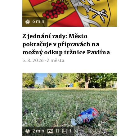
6 min
Z jednání rady: Město
pokračuje v přípravách na
možný odkup tržnice Pavlína
5. 8. 2026 ·
Z města
2 min
11
1