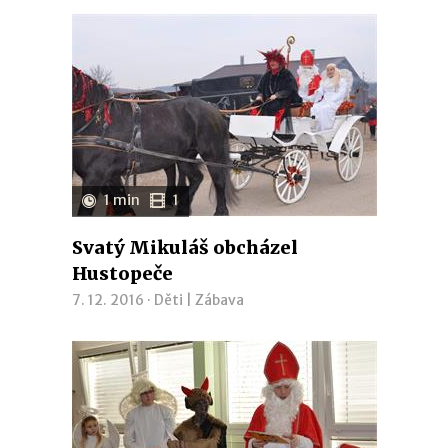
1 min
1
Svatý Mikuláš obcházel
Hustopeče
7. 12. 2016 ·
Děti
|
Zábava