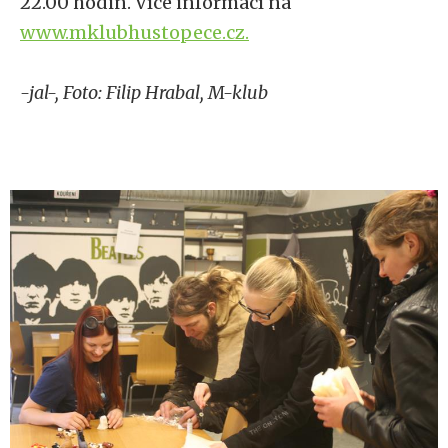
22.00 hodin. Více informací na
www.mklubhustopece.cz.
-jal-, Foto: Filip Hrabal, M-klub