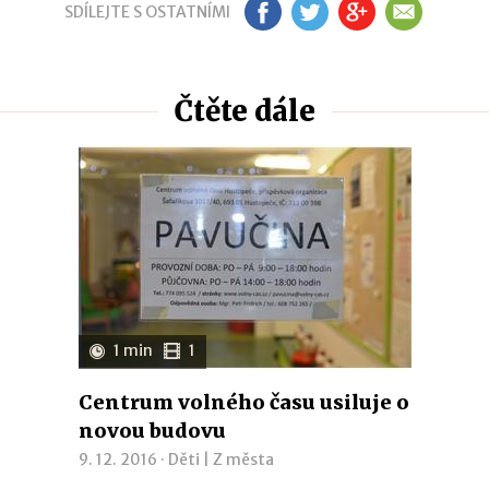
SDÍLEJTE S OSTATNÍMI
FB
TW
GP
EM
Čtěte dále
1 min
1
Centrum volného času usiluje o
novou budovu
9. 12. 2016 ·
Děti
|
Z města