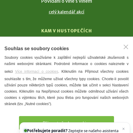
Povídání o víně s vínem
celý kalendář akcí
KAM V HUSTOPEČÍCH
Vinařství
Souhlas se soubory cookies
T. G. Masaryk
Soubory cookies využíváme k zajištění nejlepší uživatelské zkušenosti s
Mandloně
našimi webovými stránkami. Podrobné informace o cookies naleznete v
Ubytování
sekci
Více informací o cookies
. Kliknutím na Přijmout všechny cookies
Restaurace
souhlasíte s tím, že můžeme užívat všechny typy cookies. Chcete-li povolit
užívání pouze některých typů cookies, můžete tak učinit v sekci Nastavení
Městské muzeum a galerie
cookies. Kliknutím na Nepřijmout cookies můžete odmítnout užívání všech
Denní meníčka
cookies s výjimkou těch, které jsou třeba pro fungování našich webových
stránek (tzv. „Nutné cookies“).
Mapa města
Přijmout všechny cookies
Potřebujete poradit?
Zeptejte se našeho asistenta
Chettyho
.