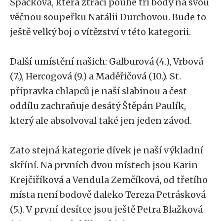
Špačková, která ztrácí pouhé tři body na svou
věčnou soupeřku Natálii Durchovou. Bude to
ještě velký boj o vítězství v této kategorii.
Další umístění našich: Galburová (4.), Vrbová
(7.), Hercogová (9.) a Maděřičová (10.). St.
přípravka chlapců je naší slabinou a čest
oddílu zachraňuje desátý Štěpán Paulík,
který ale absolvoval také jen jeden závod.
Zato stejná kategorie dívek je naší výkladní
skříní. Na prvních dvou místech jsou Karin
Krejčiříková a Vendula Zemčíková, od třetího
místa není bodově daleko Tereza Petrásková
(5.). V první desítce jsou ještě Petra Blažková