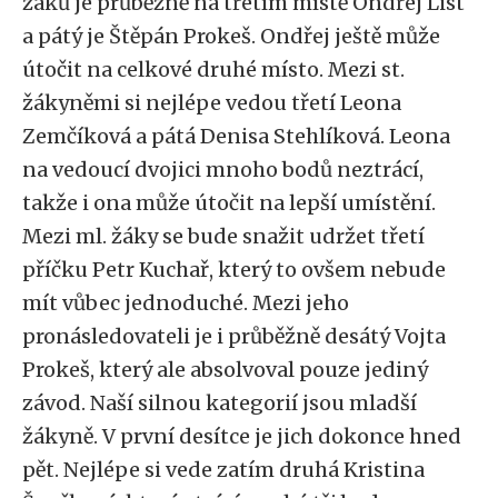
žáků je průběžně na třetím místě Ondřej List
a pátý je Štěpán Prokeš. Ondřej ještě může
útočit na celkové druhé místo. Mezi st.
žákyněmi si nejlépe vedou třetí Leona
Zemčíková a pátá Denisa Stehlíková. Leona
na vedoucí dvojici mnoho bodů neztrácí,
takže i ona může útočit na lepší umístění.
Mezi ml. žáky se bude snažit udržet třetí
příčku Petr Kuchař, který to ovšem nebude
mít vůbec jednoduché. Mezi jeho
pronásledovateli je i průběžně desátý Vojta
Prokeš, který ale absolvoval pouze jediný
závod. Naší silnou kategorií jsou mladší
žákyně. V první desítce je jich dokonce hned
pět. Nejlépe si vede zatím druhá Kristina