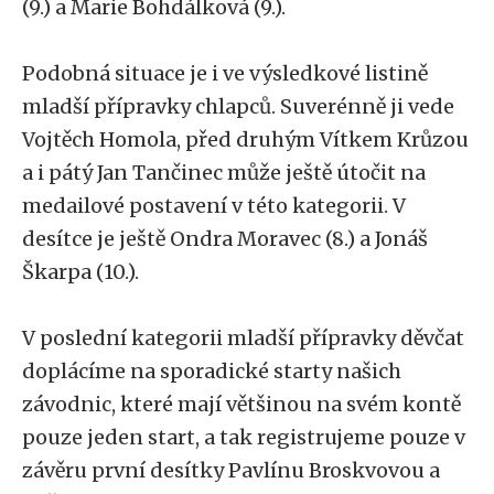
(9.) a Marie Bohdálková (9.).
Podobná situace je i ve výsledkové listině
mladší přípravky chlapců. Suverénně ji vede
Vojtěch Homola, před druhým Vítkem Krůzou
a i pátý Jan Tančinec může ještě útočit na
medailové postavení v této kategorii. V
desítce je ještě Ondra Moravec (8.) a Jonáš
Škarpa (10.).
V poslední kategorii mladší přípravky děvčat
doplácíme na sporadické starty našich
závodnic, které mají většinou na svém kontě
pouze jeden start, a tak registrujeme pouze v
závěru první desítky Pavlínu Broskvovou a