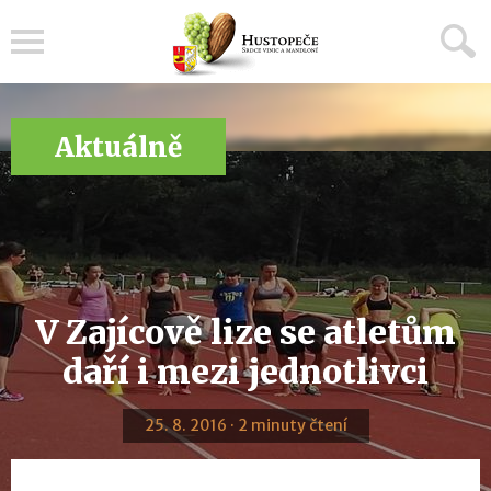
Menu
Aktuálně
V Zajícově lize se atletům
daří i mezi jednotlivci
25. 8. 2016 · 2 minuty čtení