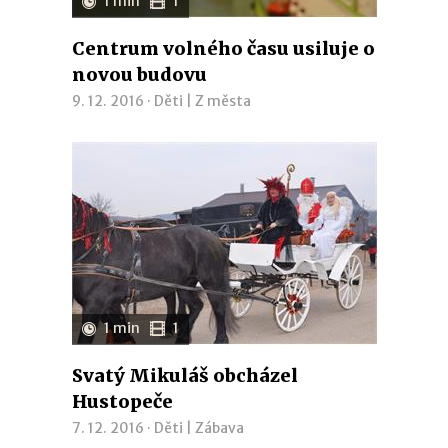
1 min
1
Centrum volného času usiluje o
novou budovu
9. 12. 2016 ·
Děti
|
Z města
1 min
1
Svatý Mikuláš obcházel
Hustopeče
7. 12. 2016 ·
Děti
|
Zábava