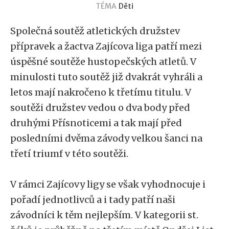
TÉMA
Děti
Společná soutěž atletických družstev
přípravek a žactva Zajícova liga patří mezi
úspěšné soutěže hustopečských atletů. V
minulosti tuto soutěž již dvakrát vyhráli a
letos mají nakročeno k třetímu titulu. V
soutěži družstev vedou o dva body před
druhými Přísnoticemi a tak mají před
posledními dvěma závody velkou šanci na
třetí triumf v této soutěži.
V rámci Zajícovy ligy se však vyhodnocuje i
pořadí jednotlivců a i tady patří naši
závodníci k těm nejlepším. V kategorii st.