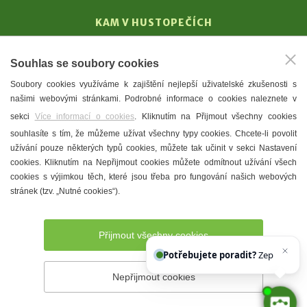
KAM V HUSTOPEČÍCH
Vinařství
Souhlas se soubory cookies
T. G. Masaryk
Soubory cookies využíváme k zajištění nejlepší uživatelské zkušenosti s
Mandloně
našimi webovými stránkami. Podrobné informace o cookies naleznete v
Ubytování
sekci
Více informací o cookies
. Kliknutím na Přijmout všechny cookies
Restaurace
souhlasíte s tím, že můžeme užívat všechny typy cookies. Chcete-li povolit
užívání pouze některých typů cookies, můžete tak učinit v sekci Nastavení
Městské muzeum a galerie
cookies. Kliknutím na Nepřijmout cookies můžete odmítnout užívání všech
Denní meníčka
cookies s výjimkou těch, které jsou třeba pro fungování našich webových
stránek (tzv. „Nutné cookies“).
Mapa města
Přijmout všechny cookies
Potřebujete poradit?
Zeptejte se n
Nepřijmout cookies
Prohlášení o přístupnosti
Správce webu
2026 © Město
Hustopeče