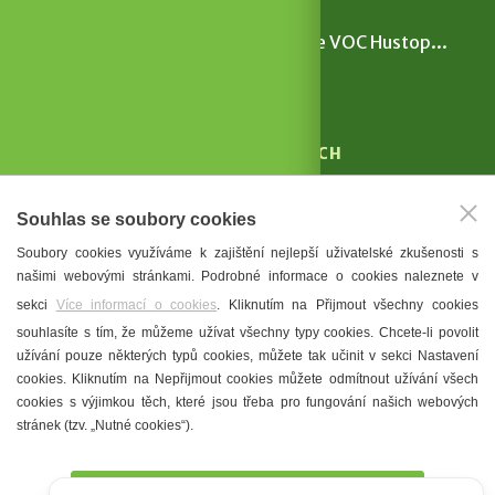
Vinařství Prchal | Letní degustace VOC Hustop...
celý kalendář akcí
KAM V HUSTOPEČÍCH
Vinařství
Souhlas se soubory cookies
T. G. Masaryk
Soubory cookies využíváme k zajištění nejlepší uživatelské zkušenosti s
Mandloně
našimi webovými stránkami. Podrobné informace o cookies naleznete v
Ubytování
sekci
Více informací o cookies
. Kliknutím na Přijmout všechny cookies
Restaurace
souhlasíte s tím, že můžeme užívat všechny typy cookies. Chcete-li povolit
užívání pouze některých typů cookies, můžete tak učinit v sekci Nastavení
Městské muzeum a galerie
cookies. Kliknutím na Nepřijmout cookies můžete odmítnout užívání všech
Denní meníčka
cookies s výjimkou těch, které jsou třeba pro fungování našich webových
stránek (tzv. „Nutné cookies“).
Mapa města