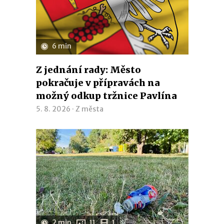
6 min
Z jednání rady: Město
pokračuje v přípravách na
možný odkup tržnice Pavlína
5. 8. 2026 ·
Z města
2 min
11
1