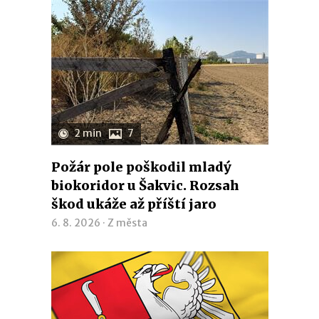
2 min
7
Požár pole poškodil mladý
biokoridor u Šakvic. Rozsah
škod ukáže až příští jaro
6. 8. 2026 ·
Z města