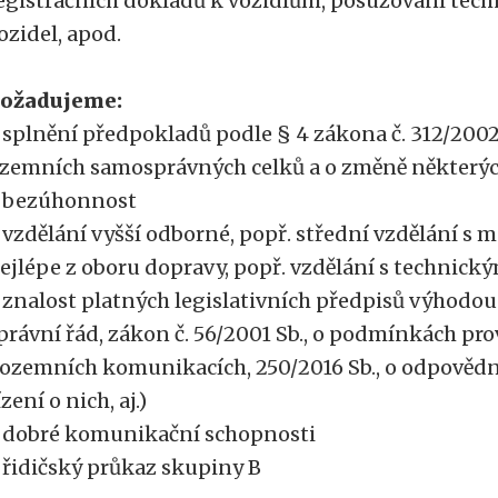
egistračních dokladů k vozidlům, posuzování tech
ozidel, apod.
ožadujeme:
 splnění předpokladů podle § 4 zákona č. 312/2002 
zemních samosprávných celků a o změně některý
 bezúhonnost
 vzdělání vyšší odborné, popř. střední vzdělání s 
ejlépe z oboru dopravy, popř. vzdělání s technic
 znalost platných legislativních předpisů výhodou 
právní řád, zákon č. 56/2001 Sb., o podmínkách pr
ozemních komunikacích, 250/2016 Sb., o odpovědn
ízení o nich, aj.)
 dobré komunikační schopnosti
 řidičský průkaz skupiny B