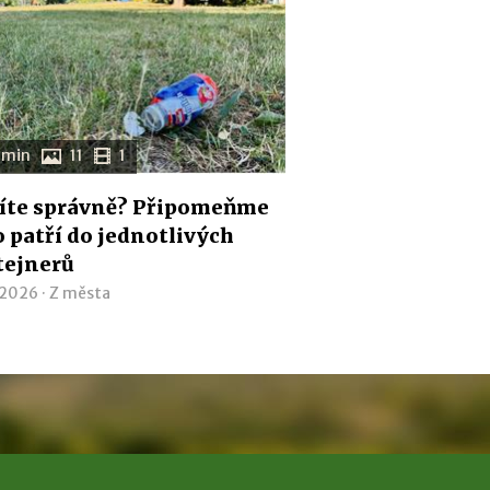
 min
11
1
íte správně? Připomeňme
co patří do jednotlivých
tejnerů
 2026 ·
Z města