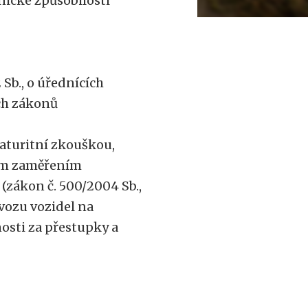
nické způsobilosti
Sb., o úřednících
ch zákonů
maturitní zkouškou,
kým zaměřením
(zákon č. 500/2004 Sb.,
ovozu vozidel na
osti za přestupky a