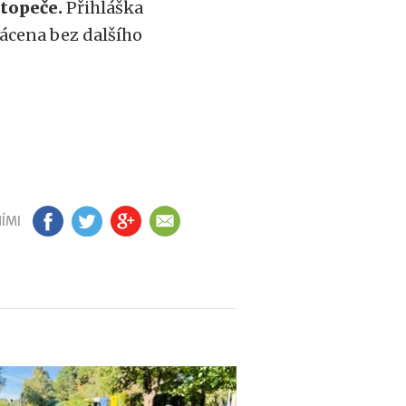
stopeče.
Přihláška
ácena bez dalšího
ÍMI
FB
TW
GP
EM