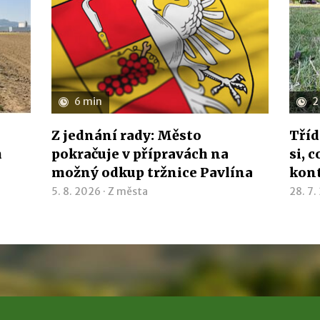
6 min
2
Z jednání rady: Město
Tříd
h
pokračuje v přípravách na
si, 
možný odkup tržnice Pavlína
kon
5. 8. 2026 ·
Z města
28. 7.