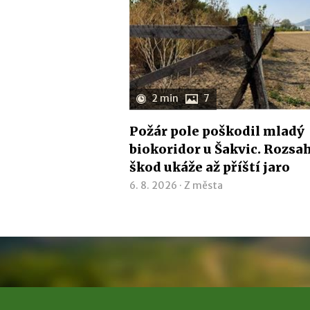
2 min
7
Požár pole poškodil mladý
biokoridor u Šakvic. Rozsa
škod ukáže až příští jaro
6. 8. 2026 ·
Z města