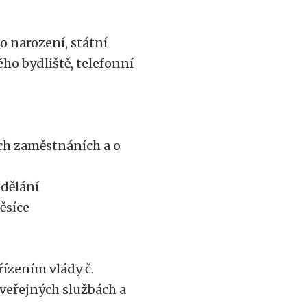
o narození, státní
ého bydliště, telefonní
ích zaměstnáních a o
dělání
měsíce
řízením vlády č.
veřejných službách a