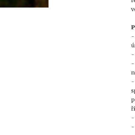
r
v
P
-
ú
-
-
n
-
s
p
ř
-
-