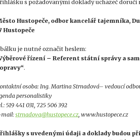
řihlášku s požadovanými doklady uchazeč doručí 
ěsto Hustopeče, odbor kancelář tajemníka, Duk
7 Hustopeče
bálku je nutné označit heslem:
Výběrové řízení – Referent státní správy a sa
opravy“
.
ontaktní osoba: Ing. Martina Strnadová
– vedoucí odbor
genda personalistiky
el.: 519 441 031, 725 506 392
-mail:
strnadova@hustopece.cz
, www.hustopece.cz
řihlášky s uvedenými údaji a doklady budou př