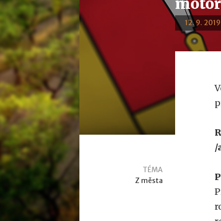
motor
12. 9. 2019
V
p
R
/
TÉMA
P
Z města
P
r