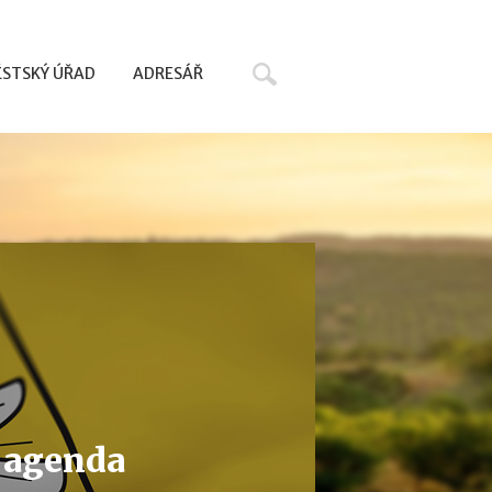
Hledat
STSKÝ ÚŘAD
ADRESÁŘ
- agenda