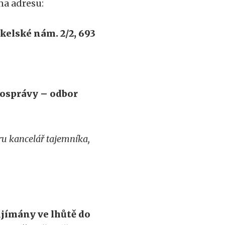
na adresu:
elské nám. 2/2, 693
mosprávy – odbor
u kancelář tajemníka,
ijímány ve lhůtě do