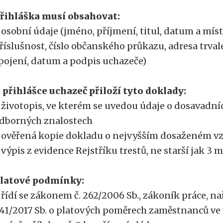
řihláška musí obsahovat:
 osobní údaje (jméno, příjmení, titul, datum a míst
říslušnost, číslo občanského průkazu, adresa trval
pojení, datum a podpis uchazeče)
 přihlášce uchazeč přiloží tyto doklady:
 životopis, ve kterém se uvedou údaje o dosavadn
dborných znalostech
 ověřená kopie dokladu o nejvyšším dosaženém vz
 výpis z evidence Rejstříku trestů, ne starší jak 3 
latové podmínky:
 řídí se zákonem č. 262/2006 Sb., zákoník práce, na
41/2017 Sb. o platových poměrech zaměstnanců ve 