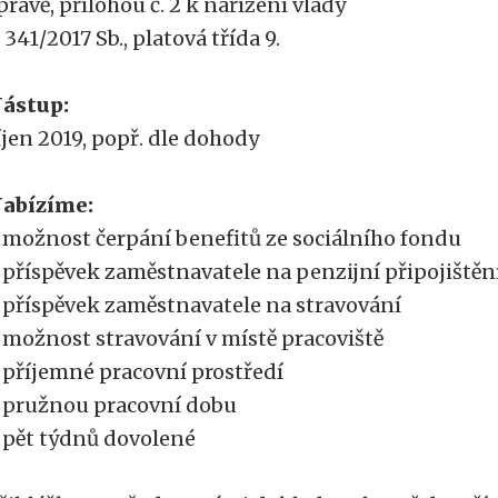
právě, přílohou č. 2 k nařízení vlády
. 341/2017 Sb., platová třída 9.
ástup:
íjen 2019, popř. dle dohody
abízíme:
 možnost čerpání benefitů ze sociálního fondu
 příspěvek zaměstnavatele na penzijní připojištěn
 příspěvek zaměstnavatele na stravování
 možnost stravování v místě pracoviště
 příjemné pracovní prostředí
 pružnou pracovní dobu
 pět týdnů dovolené