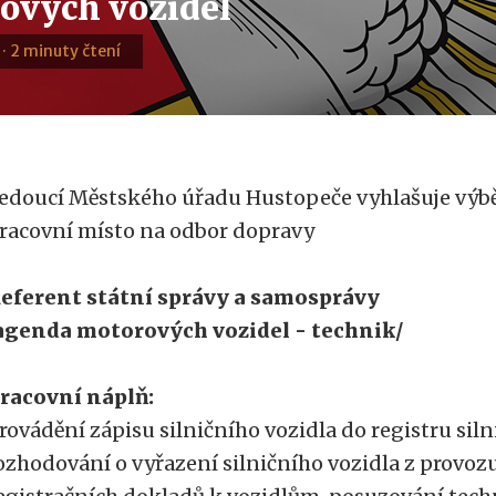
ových vozidel
 · 2 minuty čtení
edoucí Městského úřadu Hustopeče vyhlašuje výbě
racovní místo na odbor dopravy
eferent státní správy a samosprávy
agenda motorových vozidel - technik/
racovní náplň:
rovádění zápisu silničního vozidla do registru siln
ozhodování o vyřazení silničního vozidla z provoz