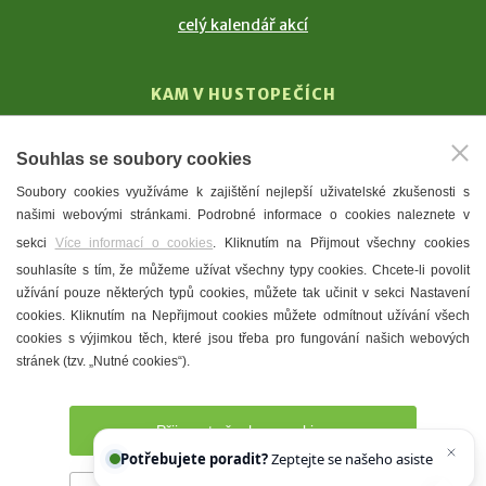
celý kalendář akcí
KAM V HUSTOPEČÍCH
Vinařství
Souhlas se soubory cookies
T. G. Masaryk
Soubory cookies využíváme k zajištění nejlepší uživatelské zkušenosti s
Mandloně
našimi webovými stránkami. Podrobné informace o cookies naleznete v
Ubytování
sekci
Více informací o cookies
. Kliknutím na Přijmout všechny cookies
Restaurace
souhlasíte s tím, že můžeme užívat všechny typy cookies. Chcete-li povolit
užívání pouze některých typů cookies, můžete tak učinit v sekci Nastavení
Městské muzeum a galerie
cookies. Kliknutím na Nepřijmout cookies můžete odmítnout užívání všech
Denní meníčka
cookies s výjimkou těch, které jsou třeba pro fungování našich webových
stránek (tzv. „Nutné cookies“).
Mapa města
Přijmout všechny cookies
Potřebujete poradit?
Zeptejte se našeho asistenta
Chettyho
.