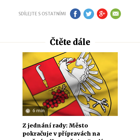
SDÍLEJTE S OSTATNÍMI
FB
TW
GP
EM
Čtěte dále
6 min
Z jednání rady: Město
pokračuje v přípravách na