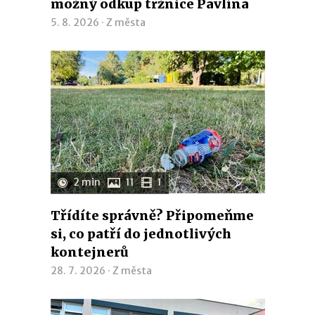
možný odkup tržnice Pavlína
5. 8. 2026 ·
Z města
2 min
11
1
Třídíte správně? Připomeňme
si, co patří do jednotlivých
kontejnerů
28. 7. 2026 ·
Z města