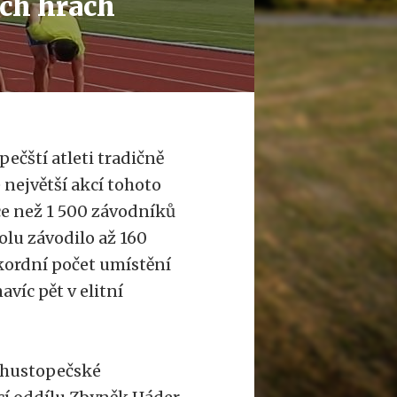
ch hrách
ečští atleti tradičně
 největší akcí tohoto
íce než 1 500 závodníků
olu závodilo až 160
ekordní počet umístění
avíc pět v elitní
ň hustopečské