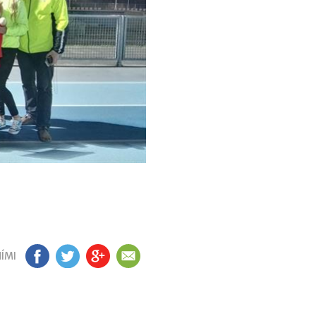
ÍMI
FB
TW
GP
EM