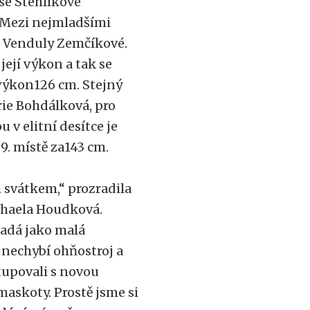
se Stehlíkové
. Mezi nejmladšími
ě Venduly Zemčíkové.
ejí výkon a tak se
 výkon126 cm. Stejný
rie Bohdálková, pro
 v elitní desítce je
 9. místě za143 cm.
 svátkem,“ prozradila
chaela Houdková.
padá jako malá
 nechybí ohňostroj a
tupovali s novou
maskoty. Prostě jsme si