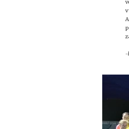
v
v
A
p
z
-