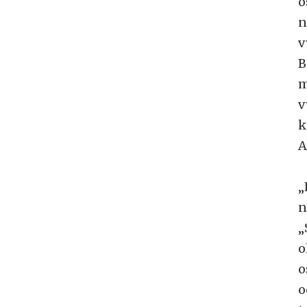
o
n
v
B
m
v
k
A
„
n
„
o
o
o