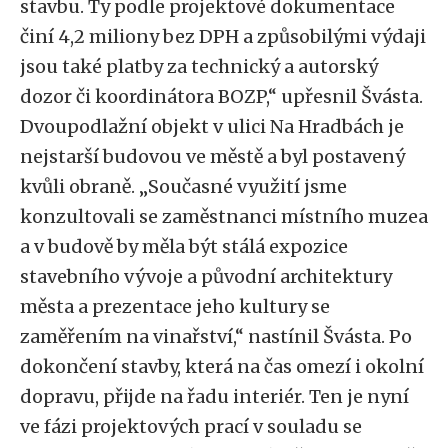
stavbu. Ty podle projektové dokumentace
činí 4,2 miliony bez DPH a způsobilými výdaji
jsou také platby za technický a autorský
dozor či koordinátora BOZP,“ upřesnil Švásta.
Dvoupodlažní objekt v ulici Na Hradbách je
nejstarší budovou ve městě a byl postavený
kvůli obraně. „Současné využití jsme
konzultovali se zaměstnanci místního muzea
a v budově by měla být stálá expozice
stavebního vývoje a původní architektury
města a prezentace jeho kultury se
zaměřením na vinařství,“ nastínil Švásta. Po
dokončení stavby, která na čas omezí i okolní
dopravu, přijde na řadu interiér. Ten je nyní
ve fázi projektových prací v souladu se