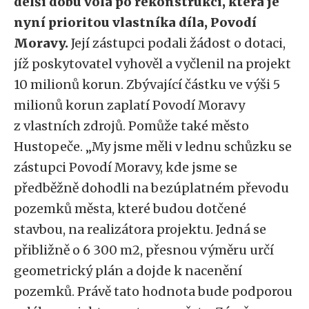
delší dobu volá po rekonstrukci, která je
nyní prioritou vlastníka díla, Povodí
Moravy.
Její zástupci podali žádost o dotaci,
jíž poskytovatel vyhověl a vyčlenil na projekt
10 milionů korun. Zbývající částku ve výši 5
milionů korun zaplatí Povodí Moravy
z vlastních zdrojů. Pomůže také město
Hustopeče. „My jsme měli v lednu schůzku se
zástupci Povodí Moravy, kde jsme se
předběžně dohodli na bezúplatném převodu
pozemků města, které budou dotčené
stavbou, na realizátora projektu. Jedná se
přibližně o 6 300 m2, přesnou výměru určí
geometrický plán a dojde k nacenění
pozemků. Právě tato hodnota bude podporou