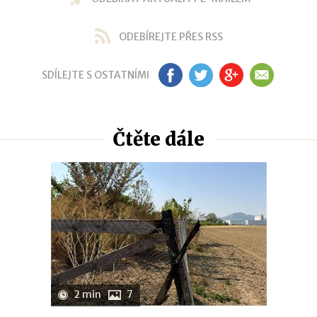
ODEBÍREJTE PŘES RSS
SDÍLEJTE S OSTATNÍMI
FB
TW
GP
EM
Čtěte dále
2 min
7