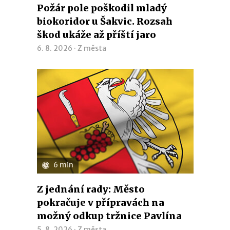
Požár pole poškodil mladý
biokoridor u Šakvic. Rozsah
škod ukáže až příští jaro
6. 8. 2026 ·
Z města
6 min
Z jednání rady: Město
pokračuje v přípravách na
možný odkup tržnice Pavlína
5. 8. 2026 ·
Z města