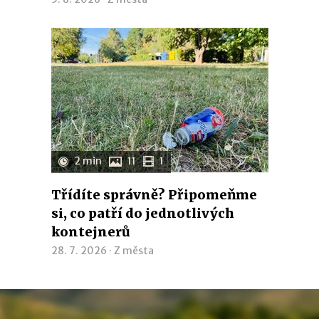
2 min
11
1
Třídíte správně? Připomeňme
si, co patří do jednotlivých
kontejnerů
28. 7. 2026 ·
Z města