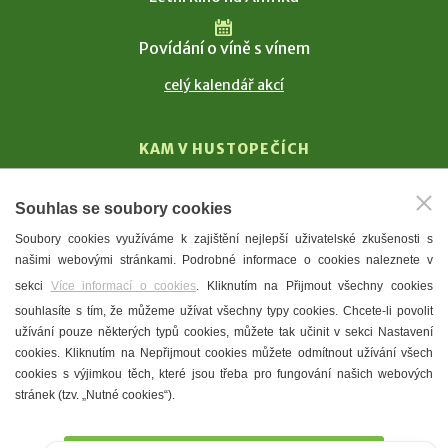
Povídání o víně s vínem
celý kalendář akcí
KAM V HUSTOPEČÍCH
Vinařství
Souhlas se soubory cookies
T. G. Masaryk
Soubory cookies využíváme k zajištění nejlepší uživatelské zkušenosti s
Mandloně
našimi webovými stránkami. Podrobné informace o cookies naleznete v
Ubytování
sekci
Více informací o cookies
. Kliknutím na Přijmout všechny cookies
Restaurace
souhlasíte s tím, že můžeme užívat všechny typy cookies. Chcete-li povolit
užívání pouze některých typů cookies, můžete tak učinit v sekci Nastavení
Městské muzeum a galerie
cookies. Kliknutím na Nepřijmout cookies můžete odmítnout užívání všech
Denní meníčka
cookies s výjimkou těch, které jsou třeba pro fungování našich webových
stránek (tzv. „Nutné cookies“).
Mapa města