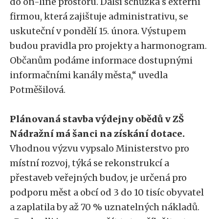
do on-line prostoru. Další schůzka s externí
firmou, která zajištuje administrativu, se
uskuteční v pondělí 15. února. Výstupem
budou pravidla pro projekty a harmonogram.
Občanům podáme informace dostupnými
informačními kanály města,“ uvedla
Potměšilová.
Plánovaná stavba výdejny obědů v ZŠ
Nádražní má šanci na získání dotace.
Vhodnou výzvu vypsalo Ministerstvo pro
místní rozvoj, týká se rekonstrukcí a
přestaveb veřejných budov, je určená pro
podporu měst a obcí od 3 do 10 tisíc obyvatel
a zaplatila by až 70 % uznatelných nákladů.