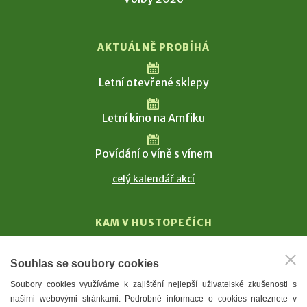
AKTUÁLNĚ PROBÍHÁ
Letní otevřené sklepy
Letní kino na Amfiku
Povídání o víně s vínem
celý kalendář akcí
KAM V HUSTOPEČÍCH
Vinařství
Souhlas se soubory cookies
T. G. Masaryk
Soubory cookies využíváme k zajištění nejlepší uživatelské zkušenosti s
Mandloně
našimi webovými stránkami. Podrobné informace o cookies naleznete v