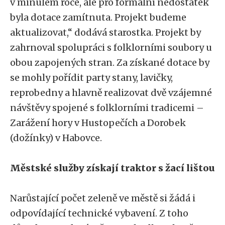
v minulém roce, ale pro formální nedostatek
byla dotace zamítnuta. Projekt budeme
aktualizovat,“ dodává starostka. Projekt by
zahrnoval spolupráci s folklorními soubory u
obou zapojených stran. Za získané dotace by
se mohly pořídit party stany, lavičky,
reprobedny a hlavně realizovat dvě vzájemné
návštěvy spojené s folklorními tradicemi –
Zarážení hory v Hustopečích a Dorobek
(dožínky) v Habovce.
Městské služby získají traktor s žací lištou
Narůstající počet zeleně ve městě si žádá i
odpovídající technické vybavení. Z toho