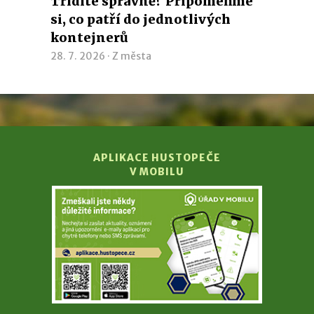
Třídíte správně? Připomeňme
si, co patří do jednotlivých
kontejnerů
28. 7. 2026 ·
Z města
APLIKACE HUSTOPEČE
V MOBILU