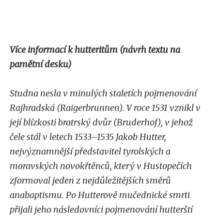
Více informací k hutteritům (návrh textu na
pamětní desku)
Studna nesla v minulých staletích pojmenování
Rajhradská (Raigerbrunnen).
V roce 1531 vznikl v
její blízkosti bratrský dvůr (Bruderhof), v jehož
čele stál v letech 1533–1535 Jakob Hutter,
nejvýznamnější představitel tyrolských a
moravských novokřtěnců, který v Hustopečích
zformoval jeden z nejdůležitějších směrů
anabaptismu. Po Hutterově mučednické smrti
přijali jeho následovníci pojmenování hutterští