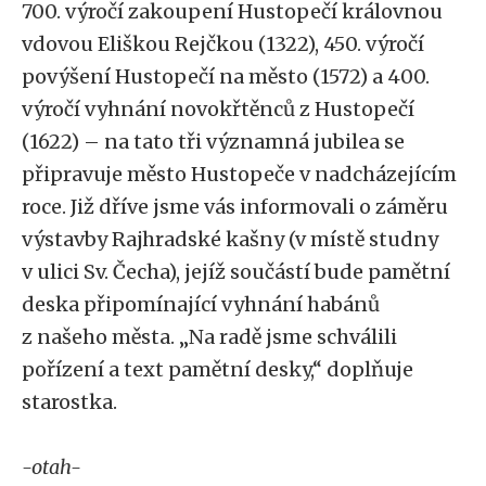
700. výročí zakoupení Hustopečí královnou
vdovou Eliškou Rejčkou (1322), 450. výročí
povýšení Hustopečí na město (1572) a 400.
výročí vyhnání novokřtěnců z Hustopečí
(1622) – na tato tři významná jubilea se
připravuje město Hustopeče v nadcházejícím
roce. Již dříve jsme vás informovali o záměru
výstavby Rajhradské kašny (v místě studny
v ulici Sv. Čecha), jejíž součástí bude pamětní
deska připomínající vyhnání habánů
z našeho města. „Na radě jsme schválili
pořízení a text pamětní desky,“ doplňuje
starostka.
-otah-