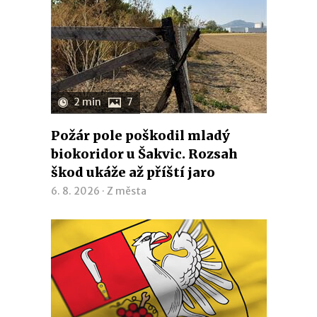
2 min
7
Požár pole poškodil mladý
biokoridor u Šakvic. Rozsah
škod ukáže až příští jaro
6. 8. 2026 ·
Z města