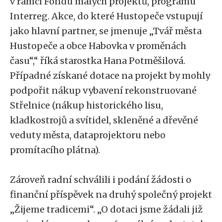
v rámci Fondu malých projektů, programu
Interreg. Akce, do které Hustopeče vstupují
jako hlavní partner, se jmenuje „Tvář města
Hustopeče a obce Habovka v proměnách
času“,“ říká starostka Hana Potměšilová.
Případné získané dotace na projekt by mohly
podpořit nákup vybavení rekonstruované
Střelnice (nákup historického lisu,
kladkostrojů a svítidel, skleněné a dřevěné
veduty města, dataprojektoru nebo
promítacího plátna).
Zároveň radní schválili i podání žádosti o
finanční příspěvek na druhý společný projekt
„Žijeme tradicemi“. „O dotaci jsme žádali již