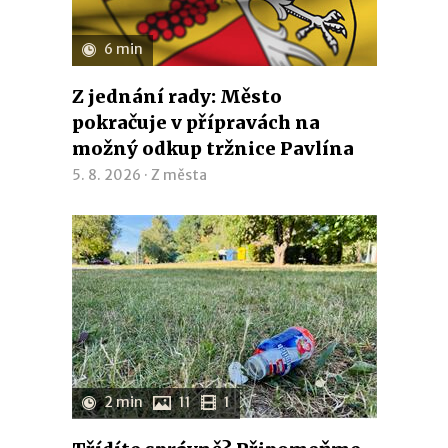
6 min
Z jednání rady: Město
pokračuje v přípravách na
možný odkup tržnice Pavlína
5. 8. 2026 ·
Z města
2 min
11
1