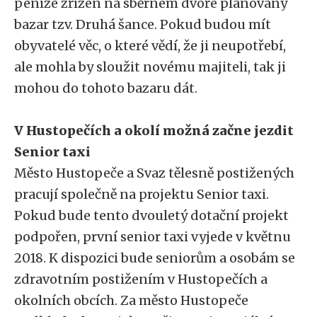
peníze zřízen na sběrném dvoře plánovaný
bazar tzv. Druhá šance. Pokud budou mít
obyvatelé věc, o které vědí, že ji neupotřebí,
ale mohla by sloužit novému majiteli, tak ji
mohou do tohoto bazaru dát.
V Hustopečích a okolí možná začne jezdit
Senior taxi
Město Hustopeče a Svaz tělesně postižených
pracují společně na projektu Senior taxi.
Pokud bude tento dvouletý dotační projekt
podpořen, první senior taxi vyjede v květnu
2018. K dispozici bude seniorům a osobám se
zdravotním postižením v Hustopečích a
okolních obcích. Za město Hustopeče