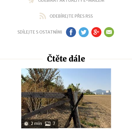
ODEBÍRAT AKTUALITY E-MAILEM
ODEBÍREJTE PŘES RSS
SDÍLEJTE S OSTATNÍMI
FB
TW
GP
EM
Čtěte dále
2 min
7