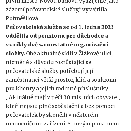
první město. Novou budovu využijeme jako
zázemí pečovatelské služby,“ vysvětlila
Potměšilová.
Pečovatelská služba se od 1. ledna 2023
oddělila od penzionu pro důchodce a
vznikly dvě samostatné organizační
složky.
Obě aktuálně sídlí v Žižkově ulici,
nicméně z důvodu rozrůstající se
pečovatelské služby potřebují její
zaměstnanci větší prostor, klid a soukromí
pro klienty a jejich rodinné příslušníky.
„Aktuálně mají v péči 30 místních obyvatel,
kteří nejsou plně soběstační a bez pomoci
pečovatelek by skončili v některém
nemocničním zařízení. S novým prostorem