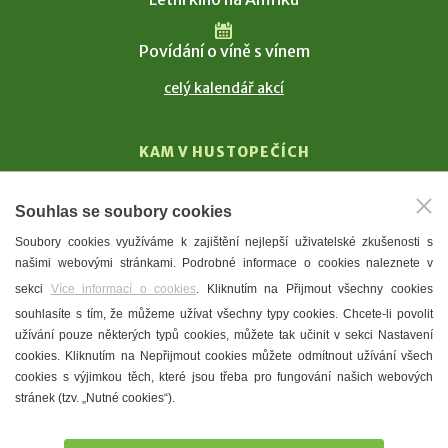
Povídání o víně s vínem
celý kalendář akcí
KAM V HUSTOPEČÍCH
Vinařství
Souhlas se soubory cookies
T. G. Masaryk
Soubory cookies využíváme k zajištění nejlepší uživatelské zkušenosti s
Mandloně
našimi webovými stránkami. Podrobné informace o cookies naleznete v
Ubytování
sekci
Více informací o cookies
. Kliknutím na Přijmout všechny cookies
Restaurace
souhlasíte s tím, že můžeme užívat všechny typy cookies. Chcete-li povolit
užívání pouze některých typů cookies, můžete tak učinit v sekci Nastavení
Městské muzeum a galerie
cookies. Kliknutím na Nepřijmout cookies můžete odmítnout užívání všech
Denní meníčka
cookies s výjimkou těch, které jsou třeba pro fungování našich webových
stránek (tzv. „Nutné cookies“).
Mapa města