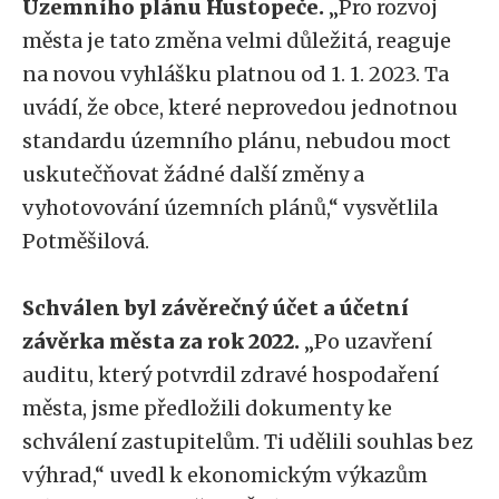
Územního plánu Hustopeče.
„Pro rozvoj
města je tato změna velmi důležitá, reaguje
na novou vyhlášku platnou od 1. 1. 2023. Ta
uvádí, že obce, které neprovedou jednotnou
standardu územního plánu, nebudou moct
uskutečňovat žádné další změny a
vyhotovování územních plánů,“ vysvětlila
Potměšilová.
Schválen byl závěrečný účet a účetní
závěrka města za rok 2022.
„Po uzavření
auditu, který potvrdil zdravé hospodaření
města, jsme předložili dokumenty ke
schválení zastupitelům. Ti udělili souhlas bez
výhrad,“ uvedl k ekonomickým výkazům