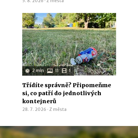
5. 8. 2026 ·
Z města
2 min
11
1
Třídíte správně? Připomeňme
si, co patří do jednotlivých
kontejnerů
28. 7. 2026 ·
Z města