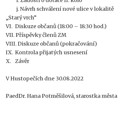
i. Žádosti o dotace II. kolo
j. Návrh schválení nové ulice v lokalitě
„Starý vrch“
VI.
Diskuze občanů (18:00 – 18:30 hod.)
VII. Příspěvky členů ZM
VIII. Diskuze občanů (pokračování)
IX.
Kontrola přijatých usnesení
X.
Závěr
V Hustopečích dne 30.08.2022
PaedDr. Hana Potměšilová, starostka města