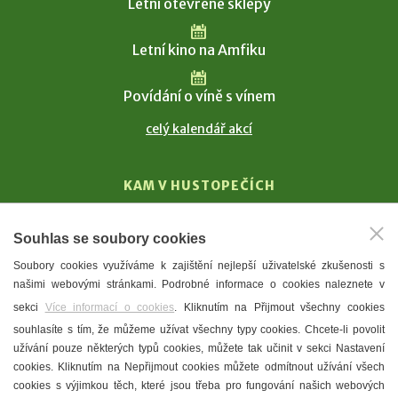
Letní otevřené sklepy
Letní kino na Amfiku
Povídání o víně s vínem
celý kalendář akcí
KAM V HUSTOPEČÍCH
Vinařství
Souhlas se soubory cookies
T. G. Masaryk
Soubory cookies využíváme k zajištění nejlepší uživatelské zkušenosti s
Mandloně
našimi webovými stránkami. Podrobné informace o cookies naleznete v
Ubytování
sekci
Více informací o cookies
. Kliknutím na Přijmout všechny cookies
Restaurace
souhlasíte s tím, že můžeme užívat všechny typy cookies. Chcete-li povolit
užívání pouze některých typů cookies, můžete tak učinit v sekci Nastavení
Městské muzeum a galerie
cookies. Kliknutím na Nepřijmout cookies můžete odmítnout užívání všech
Denní meníčka
cookies s výjimkou těch, které jsou třeba pro fungování našich webových