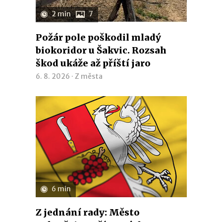
2 min
7
Požár pole poškodil mladý
biokoridor u Šakvic. Rozsah
škod ukáže až příští jaro
6. 8. 2026 ·
Z města
6 min
Z jednání rady: Město