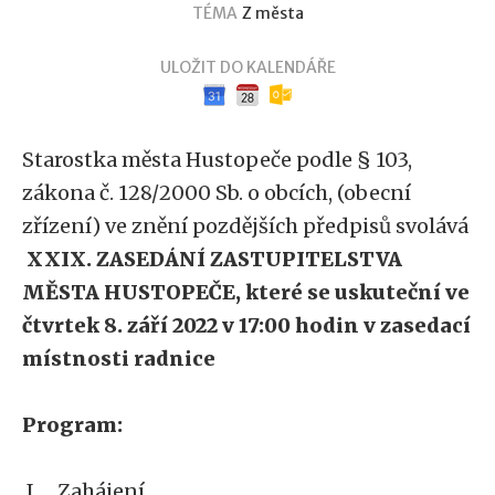
TÉMA
Z města
ULOŽIT DO KALENDÁŘE
Google kalendář
iCal kalendář
Outlook kalendář
Starostka města Hustopeče podle § 103,
zákona č. 128/2000 Sb. o obcích, (obecní
zřízení) ve znění pozdějších předpisů svolává
XXIX. ZASEDÁNÍ ZASTUPITELSTVA
MĚSTA HUSTOPEČE, které se uskuteční ve
čtvrtek 8. září 2022 v 17:00 hodin v zasedací
místnosti radnice
Program:
I.
Zahájení