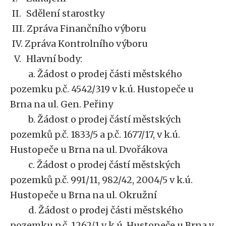
II.
Sdělení starostky
III. Zpráva Finančního výboru
IV. Zpráva Kontrolního výboru
V.
Hlavní body:
a. Žádost o prodej části městského
pozemku p.č. 4542/319 v k.ú. Hustopeče u
Brna na ul. Gen. Peřiny
b. Žádost o prodej částí městských
pozemků p.č. 1833/5 a p.č. 1677/17, v k.ú.
Hustopeče u Brna na ul. Dvořákova
c. Žádost o prodej částí městských
pozemků p.č. 991/11, 982/42, 2004/5 v k.ú.
Hustopeče u Brna na ul. Okružní
d. Žádost o prodej části městského
pozemku p.č. 1262/1 v k.ú. Hustopeče u Brna v