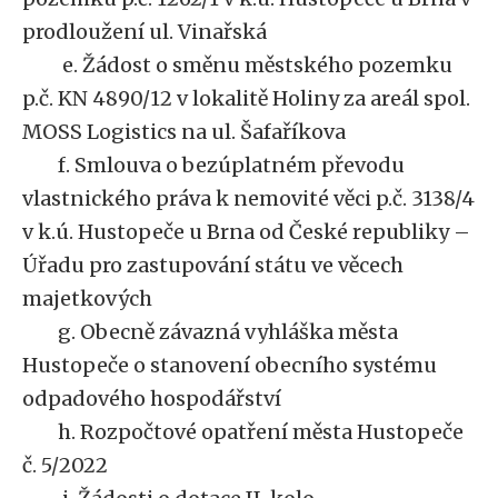
prodloužení ul. Vinařská
e. Žádost o směnu městského pozemku
p.č. KN 4890/12 v lokalitě Holiny za areál spol.
MOSS Logistics na ul. Šafaříkova
f. Smlouva o bezúplatném převodu
vlastnického práva k nemovité věci p.č. 3138/4
v k.ú. Hustopeče u Brna od České republiky –
Úřadu pro zastupování státu ve věcech
majetkových
g. Obecně závazná vyhláška města
Hustopeče o stanovení obecního systému
odpadového hospodářství
h. Rozpočtové opatření města Hustopeče
č. 5/2022