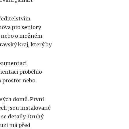
ředitelstvím
va pro seniory.
ání nebo o možném
vský kraj, který by
okumentaci
entaci proběhlo
h prostor nebo
ových domů. První
tech jsou instalované
 se detaily. Druhý
ouzi má před