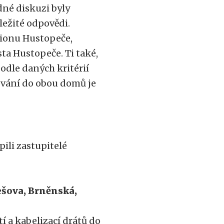
dné diskuzi byly
ležité odpovědi.
zionu Hustopeče,
ta Hustopeče. Ti také,
odle daných kritérií
ování do obou domů je
ili zastupitelé
ešova, Brněnská,
í a kabelizací drátů do