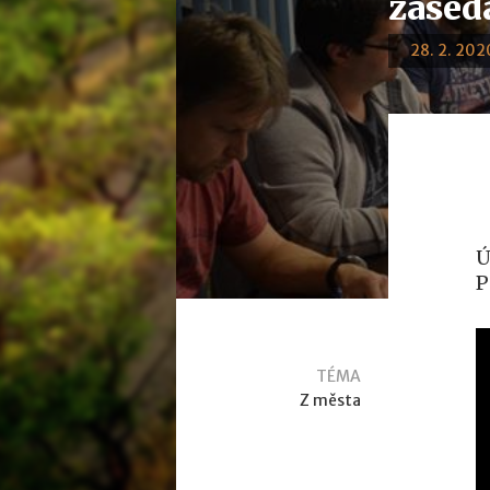
zased
28. 2. 2020
Ú
P
TÉMA
Z města