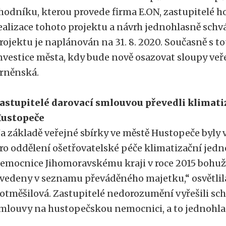
hodníku, kterou provede firma E.ON, zastupitelé ho
ealizace tohoto projektu a návrh jednohlasně schv
rojektu je naplánován na 31. 8. 2020. Současně s 
nvestice města, kdy bude nově osazovat sloupy veře
rněnská.
astupitelé darovací smlouvou převedli klimat
ustopeče
a základě veřejné sbírky ve městě Hustopeče byly
ro oddělení ošetřovatelské péče klimatizační jedn
emocnice Jihomoravskému kraji v roce 2015 bohuž
vedeny v seznamu převáděného majetku,“ osvětlila
otměšilová. Zastupitelé nedorozumění vyřešili sc
mlouvy na hustopečskou nemocnici, a to jednohla