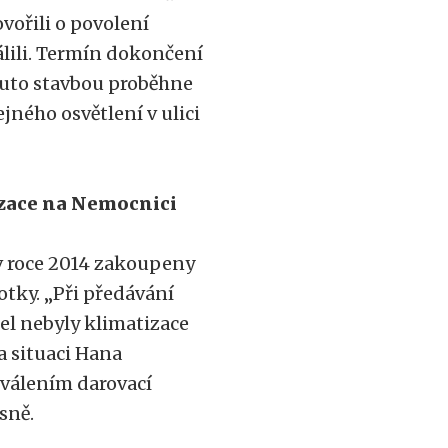
vořili o povolení
álili. Termín dokončení
touto stavbou proběhne
jného osvětlení v ulici
izace na Nemocnici
 v roce 2014 zakoupeny
otky. „Při předávání
el nebyly klimatizace
 situaci Hana
hválením darovací
sně.