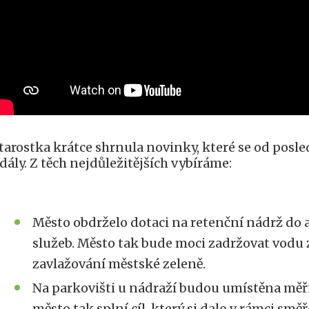
tarostka krátce shrnula novinky, které se od posl
dály. Z těch nejdůležitějších vybíráme:
Město obdrželo dotaci na retenční nádrž do
služeb. Město tak bude moci zadržovat vodu z
zavlažování městské zeleně.
Na parkovišti u nádraží budou umístěna měř
město tak splní cíl, který si dalo v rámci sm