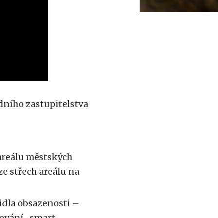
edního zastupitelstva
 areálu městských
e střech areálu na
idla obsazenosti –
ěřování „smart