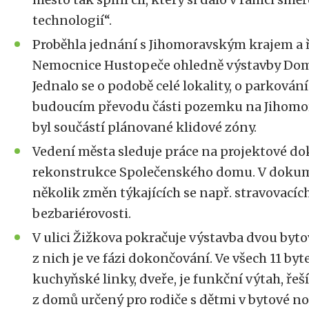
technologií“.
Proběhla jednání s Jihomoravským krajem a 
Nemocnice Hustopeče ohledně výstavby Domo
Jednalo se o podobě celé lokality, o parkov
budoucím převodu části pozemku na Jihomora
byl součástí plánované klidové zóny.
Vedení města sleduje práce na projektové d
rekonstrukce Společenského domu. V dokum
několik změn týkajících se např. stravovacíc
bezbariérovosti.
V ulici Žižkova pokračuje výstavba dvou byt
z nich je ve fázi dokončování. Ve všech 11 by
kuchyňské linky, dveře, je funkční výtah, řeší
z domů určený pro rodiče s dětmi v bytové n