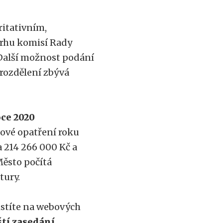
ritativním,
vrhu komisí Rady
 Další možnost podání
erozdělení zbývá
oce 2020
tové opatření roku
a 214 266 000 Kč a
Město počítá
tury.
istíte na webových
ští zasedání