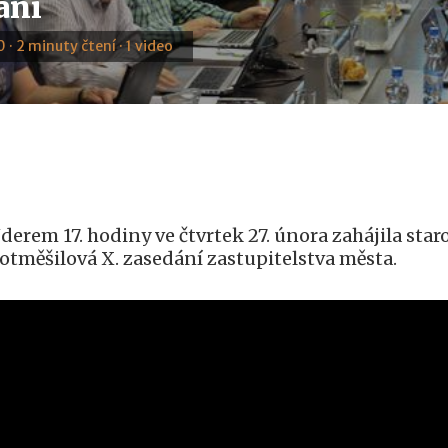
ání
 · 2 minuty čtení · 1 video
derem 17. hodiny ve čtvrtek 27. února zahájila sta
otměšilová X. zasedání zastupitelstva města.