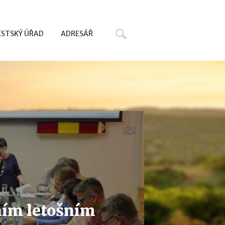
Hledat
STSKÝ ÚŘAD
ADRESÁŘ
vním letošním