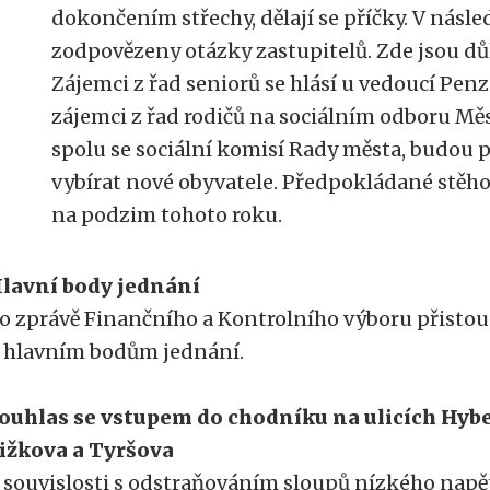
dokončením střechy, dělají se příčky. V násle
zodpovězeny otázky zastupitelů. Zde jsou dů
Zájemci z řad seniorů se hlásí u vedoucí Pen
zájemci z řad rodičů na sociálním odboru Měs
spolu se sociální komisí Rady města, budou p
vybírat nové obyvatele. Předpokládané stěh
na podzim tohoto roku.
lavní body jednání
o zprávě Finančního a Kontrolního výboru přistoup
 hlavním bodům jednání.
ouhlas se vstupem do chodníku na ulicích Hyb
ižkova a Tyršova
 souvislosti s odstraňováním sloupů nízkého napět