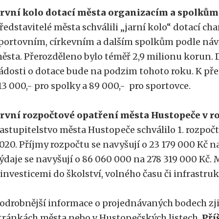
rvní kolo dotací města organizacím a spolkům
ředstavitelé města schválili „jarní kolo“ dotací cha
portovním, církevním a dalším spolkům podle ná
ěsta. Přerozděleno bylo téměř 2,9 milionu korun.
ádosti o dotace bude na podzim tohoto roku. K př
13 000,- pro spolky a 89 000,- pro sportovce.
rvní rozpočtové opatření města Hustopeče v r
astupitelstvo města Hustopeče schválilo 1. rozpoč
020. Příjmy rozpočtu se navyšují o 23 179 000 Kč n
ýdaje se navyšují o 86 060 000 na 278 319 000 Kč. 
 investicemi do školství, volného času či infrastruk
odrobnější informace o projednávaných bodech zj
tránkách města nebo v Hustopečských listech.
Pří