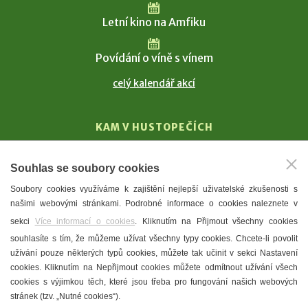
Letní kino na Amfiku
Povídání o víně s vínem
celý kalendář akcí
KAM V HUSTOPEČÍCH
Vinařství
Souhlas se soubory cookies
T. G. Masaryk
Soubory cookies využíváme k zajištění nejlepší uživatelské zkušenosti s
Mandloně
našimi webovými stránkami. Podrobné informace o cookies naleznete v
Ubytování
sekci
Více informací o cookies
. Kliknutím na Přijmout všechny cookies
Restaurace
souhlasíte s tím, že můžeme užívat všechny typy cookies. Chcete-li povolit
užívání pouze některých typů cookies, můžete tak učinit v sekci Nastavení
Městské muzeum a galerie
cookies. Kliknutím na Nepřijmout cookies můžete odmítnout užívání všech
Denní meníčka
cookies s výjimkou těch, které jsou třeba pro fungování našich webových
stránek (tzv. „Nutné cookies“).
Mapa města