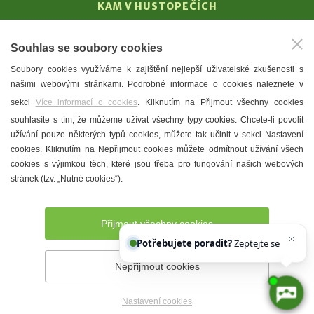
KAM V HUSTOPEČÍCH
Vinařství
Souhlas se soubory cookies
T. G. Masaryk
Soubory cookies využíváme k zajištění nejlepší uživatelské zkušenosti s
Mandloně
našimi webovými stránkami. Podrobné informace o cookies naleznete v
Ubytování
sekci
Více informací o cookies
. Kliknutím na Přijmout všechny cookies
Restaurace
souhlasíte s tím, že můžeme užívat všechny typy cookies. Chcete-li povolit
užívání pouze některých typů cookies, můžete tak učinit v sekci Nastavení
Městské muzeum a galerie
cookies. Kliknutím na Nepřijmout cookies můžete odmítnout užívání všech
Denní meníčka
cookies s výjimkou těch, které jsou třeba pro fungování našich webových
stránek (tzv. „Nutné cookies“).
Mapa města
Přijmout všechny cookies
Potřebujete poradit?
Zeptejte se našeho asi
Nepřijmout cookies
Prohlášení o přístupnosti
Správce webu
2026 © Město
Hustopeče
Nastavení cookies