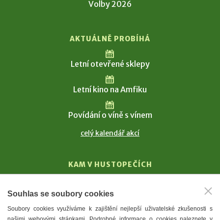
Volby 2026
AKTUÁLNĚ PROBÍHÁ
Letní otevřené sklepy
Letní kino na Amfiku
Povídání o víně s vínem
celý kalendář akcí
KAM V HUSTOPEČÍCH
Vinařství
Souhlas se soubory cookies
T. G. Masaryk
Soubory cookies využíváme k zajištění nejlepší uživatelské zkušenosti s
Mandloně
našimi webovými stránkami. Podrobné informace o cookies naleznete v