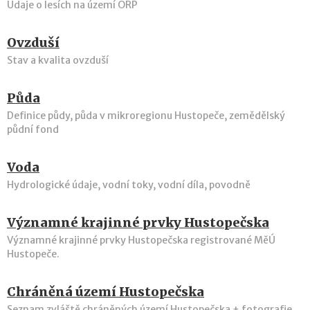
Údaje o lesích na území ORP
Ovzduší
Stav a kvalita ovzduší
Půda
Definice půdy, půda v mikroregionu Hustopeče, zemědělský
půdní fond
Voda
Hydrologické údaje, vodní toky, vodní díla, povodně
Významné krajinné prvky Hustopečska
Významné krajinné prvky Hustopečska registrované MěÚ
Hustopeče.
Chráněná území Hustopečska
Seznam zvláště chráněných území Hustopečska + fotografie