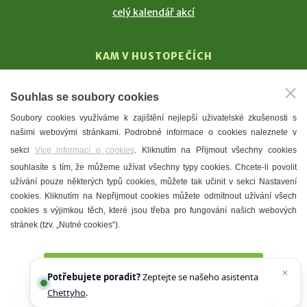
celý kalendář akcí
KAM V HUSTOPEČÍCH
Vinařství
Souhlas se soubory cookies
T. G. Masaryk
Soubory cookies využíváme k zajištění nejlepší uživatelské zkušenosti s
Mandloně
našimi webovými stránkami. Podrobné informace o cookies naleznete v
Ubytování
sekci
Více informací o cookies
. Kliknutím na Přijmout všechny cookies
Restaurace
souhlasíte s tím, že můžeme užívat všechny typy cookies. Chcete-li povolit
užívání pouze některých typů cookies, můžete tak učinit v sekci Nastavení
Městské muzeum a galerie
cookies. Kliknutím na Nepřijmout cookies můžete odmítnout užívání všech
Denní meníčka
cookies s výjimkou těch, které jsou třeba pro fungování našich webových
stránek (tzv. „Nutné cookies“).
Mapa města
Přijmout všechny cookies
Potřebujete poradit?
Zeptejte se našeho asistenta
Chettyho
.