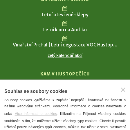
Letní otevřené sklepy
Letní kino na Amfiku
Vinařství Prchal | Letní degustace VOC Hustop...
celý kalendář akcí
KAM V HUSTOPEČÍCH
Vinařství
Souhlas se soubory cookies
T. G. Masaryk
Soubory cookies využíváme k zajištění nejlepší uživatelské zkušenosti s
Mandloně
našimi webovými stránkami. Podrobné informace o cookies naleznete v
Ubytování
sekci
Více informací o cookies
. Kliknutím na Přijmout všechny cookies
Restaurace
souhlasíte s tím, že můžeme užívat všechny typy cookies. Chcete-li povolit
užívání pouze některých typů cookies, můžete tak učinit v sekci Nastavení
Městské muzeum a galerie