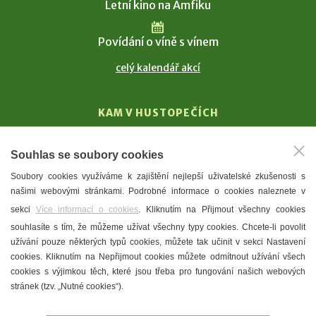
Letní kino na Amfiku
Povídání o víně s vínem
celý kalendář akcí
KAM V HUSTOPEČÍCH
Vinařství
Souhlas se soubory cookies
T. G. Masaryk
Soubory cookies využíváme k zajištění nejlepší uživatelské zkušenosti s
Mandloně
našimi webovými stránkami. Podrobné informace o cookies naleznete v
Ubytování
sekci
Více informací o cookies
. Kliknutím na Přijmout všechny cookies
Restaurace
souhlasíte s tím, že můžeme užívat všechny typy cookies. Chcete-li povolit
užívání pouze některých typů cookies, můžete tak učinit v sekci Nastavení
Městské muzeum a galerie
cookies. Kliknutím na Nepřijmout cookies můžete odmítnout užívání všech
Denní meníčka
cookies s výjimkou těch, které jsou třeba pro fungování našich webových
stránek (tzv. „Nutné cookies“).
Mapa města