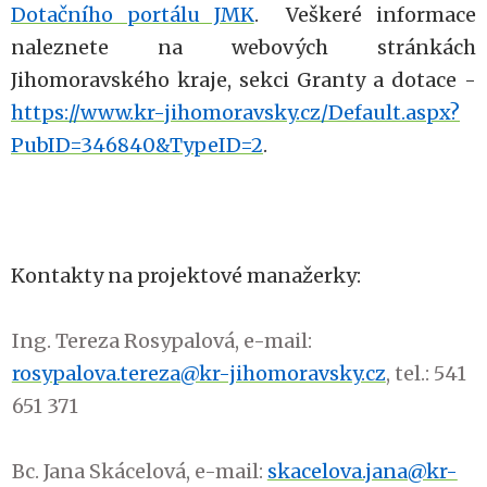
Dotačního portálu JMK
. Veškeré informace
naleznete na webových stránkách
Jihomoravského kraje, sekci Granty a dotace -
https://www.kr-jihomoravsky.cz/Default.aspx?
PubID=346840&TypeID=2
.
Kontakty na projektové manažerky:
Ing. Tereza Rosypalová, e-mail:
rosypalova.tereza@kr-jihomoravsky.cz
, tel.: 541
651 371
Bc. Jana Skácelová, e-mail:
skacelova.jana@kr-