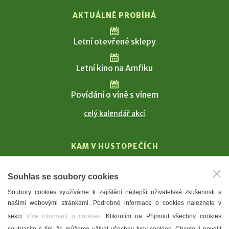
AKTUÁLNĚ PROBÍHÁ
Letní otevřené sklepy
Letní kino na Amfiku
Povídání o víně s vínem
celý kalendář akcí
KAM V HUSTOPEČÍCH
Vinařství
Souhlas se soubory cookies
T. G. Masaryk
Soubory cookies využíváme k zajištění nejlepší uživatelské zkušenosti s
Mandloně
našimi webovými stránkami. Podrobné informace o cookies naleznete v
Ubytování
sekci
Více informací o cookies
. Kliknutím na Přijmout všechny cookies
Restaurace