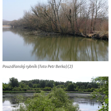
Pouzdřanský rybník (foto Petr Berka)(2)