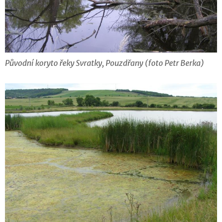
Původní koryto řeky Svratky, Pouzdřany (foto Petr Berka)