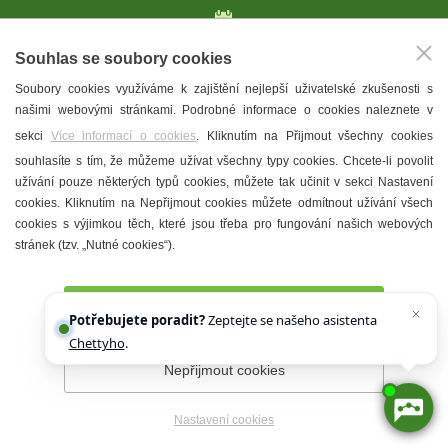
Letní kino na Amfiku
Souhlas se soubory cookies
Povídání o víně s vínem
Soubory cookies využíváme k zajištění nejlepší uživatelské zkušenosti s
našimi webovými stránkami. Podrobné informace o cookies naleznete v
celý kalendář akcí
sekci
Více informací o cookies
. Kliknutím na Přijmout všechny cookies
souhlasíte s tím, že můžeme užívat všechny typy cookies. Chcete-li povolit
užívání pouze některých typů cookies, můžete tak učinit v sekci Nastavení
KAM V HUSTOPEČÍCH
cookies. Kliknutím na Nepřijmout cookies můžete odmítnout užívání všech
Vinařství
cookies s výjimkou těch, které jsou třeba pro fungování našich webových
stránek (tzv. „Nutné cookies“).
T. G. Masaryk
Mandloně
Přijmout všechny cookies
Ubytování
Potřebujete poradit?
Zeptejte se našeho asistenta
Chettyho
.
Restaurace
Nepřijmout cookies
Městské muzeum a galerie
Denní meníčka
Nastavení cookies
Mapa města