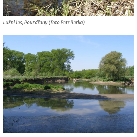
Lužní les, Pouzdřany (foto Petr Berka)