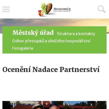
Menu
Městský úřad
Struktura a kontakty
Odbor přestupků a silničního hospodářství
Fotogalerie
Ocenění Nadace Partnerství