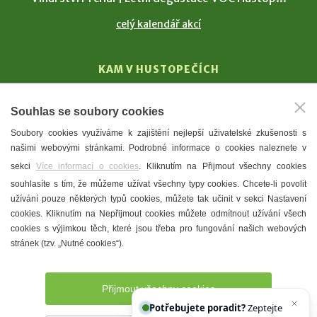
celý kalendář akcí
KAM V HUSTOPEČÍCH
Vinařství
Souhlas se soubory cookies
T. G. Masaryk
Soubory cookies využíváme k zajištění nejlepší uživatelské zkušenosti s
Mandloně
našimi webovými stránkami. Podrobné informace o cookies naleznete v
Ubytování
sekci
Více informací o cookies
. Kliknutím na Přijmout všechny cookies
Restaurace
souhlasíte s tím, že můžeme užívat všechny typy cookies. Chcete-li povolit
užívání pouze některých typů cookies, můžete tak učinit v sekci Nastavení
Městské muzeum a galerie
cookies. Kliknutím na Nepřijmout cookies můžete odmítnout užívání všech
Denní meníčka
cookies s výjimkou těch, které jsou třeba pro fungování našich webových
stránek (tzv. „Nutné cookies“).
Mapa města
Přijmout všechny cookies
Potřebujete poradit?
Zeptejte se našeho asi