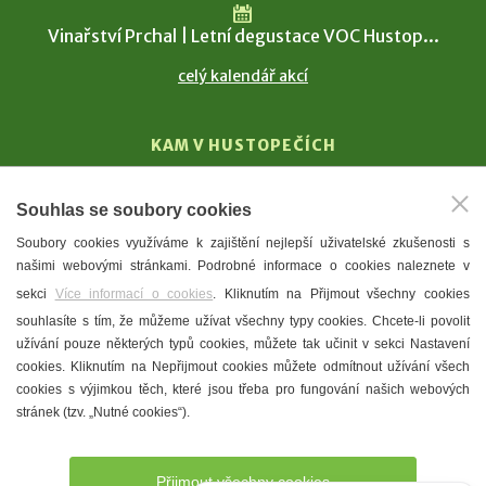
Vinařství Prchal | Letní degustace VOC Hustop...
celý kalendář akcí
KAM V HUSTOPEČÍCH
Vinařství
Souhlas se soubory cookies
T. G. Masaryk
Soubory cookies využíváme k zajištění nejlepší uživatelské zkušenosti s
Mandloně
našimi webovými stránkami. Podrobné informace o cookies naleznete v
Ubytování
sekci
Více informací o cookies
. Kliknutím na Přijmout všechny cookies
Restaurace
souhlasíte s tím, že můžeme užívat všechny typy cookies. Chcete-li povolit
užívání pouze některých typů cookies, můžete tak učinit v sekci Nastavení
Městské muzeum a galerie
cookies. Kliknutím na Nepřijmout cookies můžete odmítnout užívání všech
Denní meníčka
cookies s výjimkou těch, které jsou třeba pro fungování našich webových
stránek (tzv. „Nutné cookies“).
Mapa města
Přijmout všechny cookies