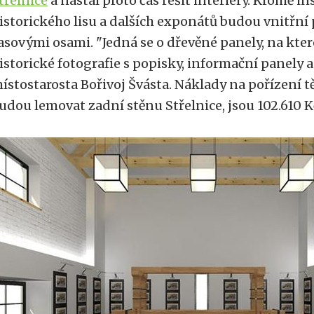
třelnice
a nastal proto čas řešit interiéry. Kromě in
istorického lisu a dalších exponátů budou vnitřní 
asovými osami. "Jedná se o dřevěné panely, na kte
istorické fotografie s popisky, informační panely a d
ístostarosta Bořivoj Švásta. Náklady na pořízení t
udou lemovat zadní stěnu Střelnice, jsou 102.610 