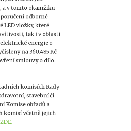
u, a v tomto okamžiku
oporučení odborné
é LED vložky, které
ítivosti, tak i v oblasti
elektrické energie o
yčísleny na 360.485 Kč
vření smlouvy o dílo.
radních komisích Rady
zdravotní, stavební či
ení Komise obřadů a
h komisí včetně jejich
 ZDE.