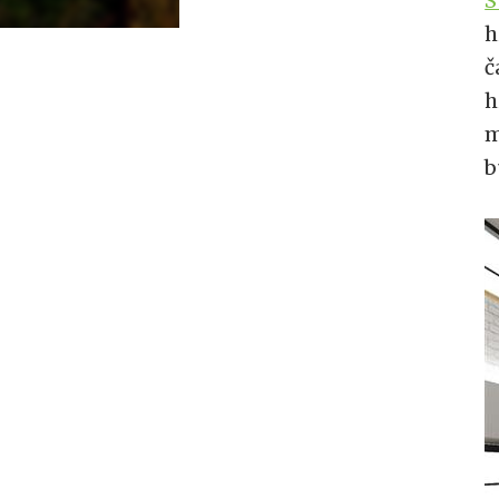
S
h
č
h
m
b