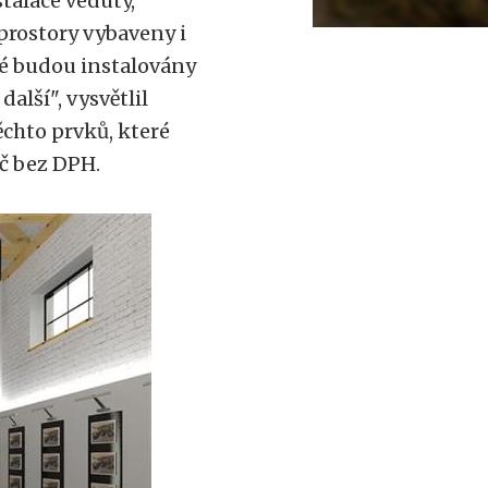
stalace veduty,
prostory vybaveny i
ré budou instalovány
alší", vysvětlil
ěchto prvků, které
Kč bez DPH.