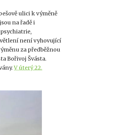
ybešově ulici k výměně
jsou na řadě i
 psychiatrie,
větlení není vyhovující
li výměnu za předběžnou
ta Bořivoj Švásta.
ovány.
V úterý 22.