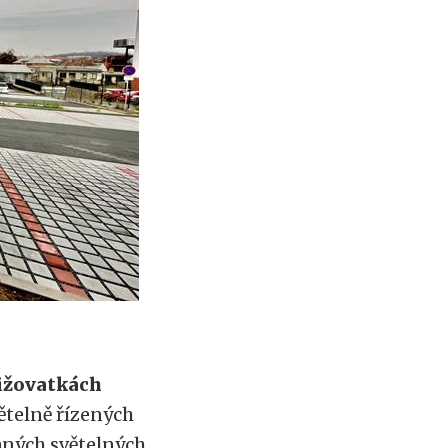
řižovatkách
větelně řízených
aných světelných