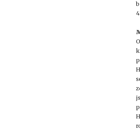
b
4
M
O
k
p
H
s
z
j
p
H
r