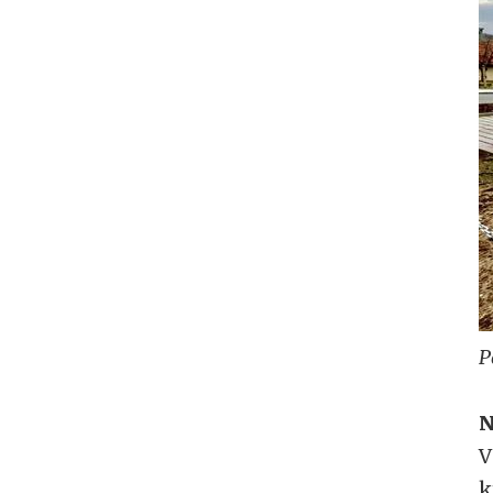
P
N
V
k