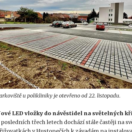
arkoviště u polikliniky je otevřeno od 22. listopadu.
ové LED vložky do návěstidel na světelných k
 posledních třech letech dochází stále častěji na s
řižovatkách v Hustopečích k závadám na instalov