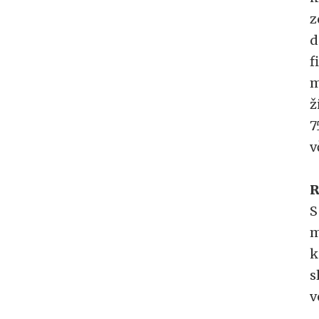
z
d
f
m
ž
7
v
R
S
m
k
s
v