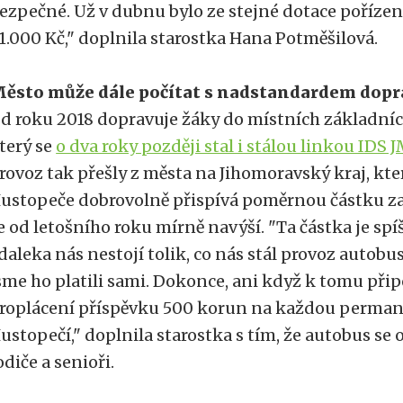
ezpečné. Už v dubnu bylo ze stejné dotace poříze
1.000 Kč," doplnila starostka Hana Potměšilová.
ěsto může dále počítat s nadstandardem dopr
d roku 2018 dopravuje žáky do místních základníc
terý se
o dva roky později stal i stálou linkou IDS 
rovoz tak přešly z města na Jihomoravský kraj, k
ustopeče dobrovolně přispívá poměrnou částku za 
e od letošního roku mírně navýší. "Ta částka je sp
daleka nás nestojí tolik, co nás stál provoz autobu
sme ho platili sami. Dokonce, ani když k tomu př
roplácení příspěvku 500 korun na každou perma
ustopečí," doplnila starostka s tím, že autobus se o
odiče a senioři.