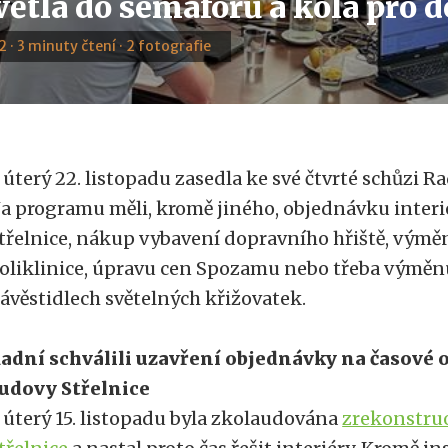
ětla do semaforů a kola pro d
2 · 3 minuty čtení · 2 fotografie
 úterý 22. listopadu zasedla ke své čtvrté schůzi 
a programu měli, kromě jiného, objednávku inter
třelnice, nákup vybavení dopravního hřiště, výmě
oliklinice, úpravu cen Spozamu nebo třeba výměnu
ávěstidlech světelných křižovatek.
adní schválili uzavření objednávky na časové o
udovy Střelnice
 úterý 15. listopadu byla zkolaudována
zrekonstru