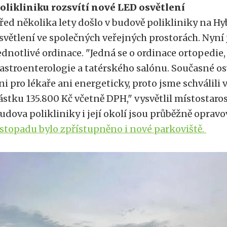
olikliniku rozsvítí nové LED osvětlení
řed několika lety došlo v budově polikliniky na H
světlení ve společných veřejných prostorách. Nyní 
ednotlivé ordinace. "Jedná se o ordinace ortopedie,
astroenterologie a tatérského salónu. Současné os
ni pro lékaře ani energeticky, proto jsme schváli
ástku 135.800 Kč včetně DPH," vysvětlil místostaros
udova polikliniky i její okolí jsou průběžně oprav
istopadu bylo zpřístupněno i nové parkoviště.