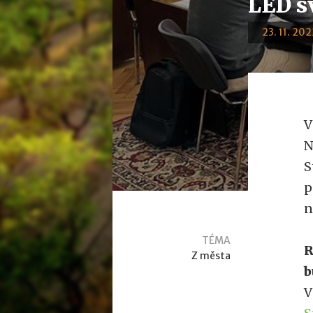
LED sv
23. 11. 202
V
N
S
p
n
TÉMA
R
Z města
b
V