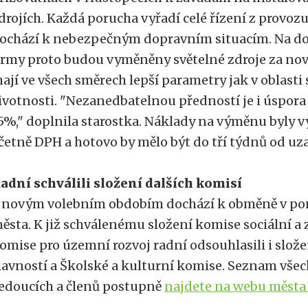
drojích. Každá porucha vyřadí celé řízení z provoz
ochází k nebezpečným dopravním situacím. Na d
irmy proto budou vyměněny světelné zdroje za nov
ají ve všech směrech lepší parametry jak v oblasti sv
ivotnosti. "Nezanedbatelnou předností je i úspora 
5%," doplnila starostka. Náklady na výměnu byly v
četně DPH a hotovo by mělo být do tří týdnů od uza
adní schválili složení dalších komisí
 novým volebním obdobím dochází k obměně v po
ěsta. K již schválenému složení komise sociální a 
omise pro územní rozvoj radní odsouhlasili i slož
lavností a Školské a kulturní komise. Seznam všec
edoucích a členů postupně
najdete na webu města