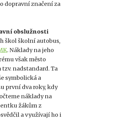
no dopravní značení za
avní obslužnosti
h škol školní autobus,
JMK
. Náklady na jeho
terému však město
tzv. nadstandard. Ta
íše symbolická a
su první dva roky, kdy
ipočteme náklady na
nentku žákům z
svědčil a využívají ho i