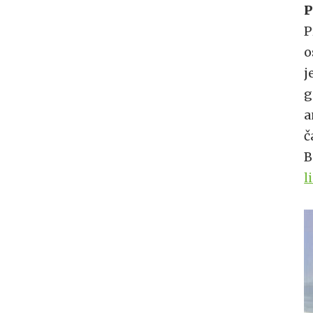
P
P
o
j
g
a
č
B
l