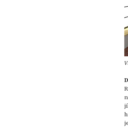
V
D
R
n
j
h
j