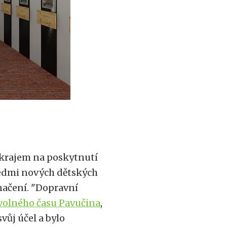
 krajem na poskytnutí
sedmi nových dětských
načení. "Dopravní
volného času Pavučina
,
vůj účel a bylo