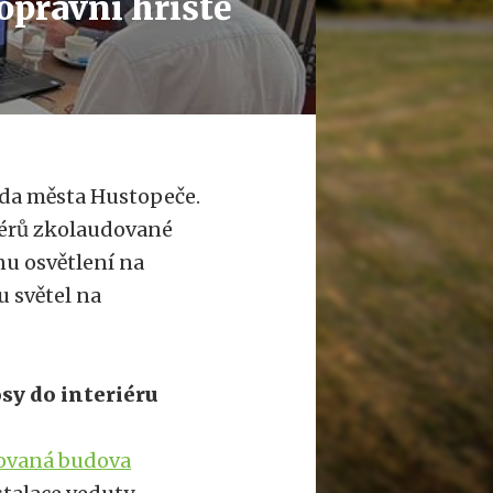
opravní hřiště
Rada města Hustopeče.
iérů zkolaudované
nu osvětlení na
 světel na
sy do interiéru
ovaná budova