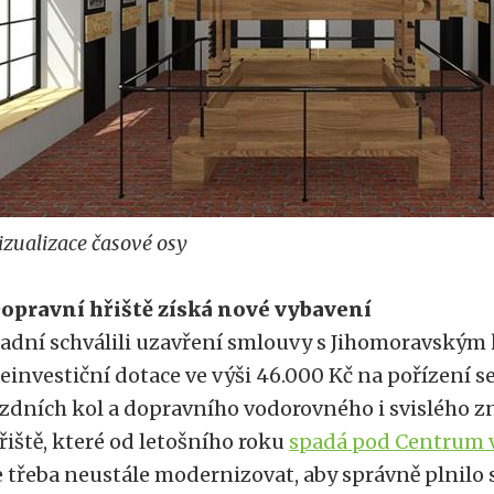
izualizace časové osy
opravní hřiště získá nové vybavení
adní schválili uzavření smlouvy s Jihomoravským
einvestiční dotace ve výši 46.000 Kč na pořízení 
ízdních kol a dopravního vodorovného i svislého z
řiště, které od letošního roku
spadá pod Centrum 
e třeba neustále modernizovat, aby správně plnilo s