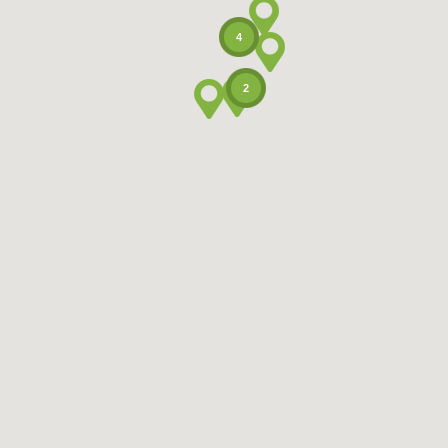
4
2
Café Auspitz
Dukelské náměstí 94/23, 69301 Hustopeče