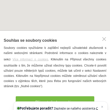
Povídání o víně s vínem
celý kalendář akcí
KAM V HUSTOPEČÍCH
Vinařství
Souhlas se soubory cookies
T. G. Masaryk
Soubory cookies využíváme k zajištění nejlepší uživatelské zkušenosti s
Mandloně
našimi webovými stránkami. Podrobné informace o cookies naleznete v
Ubytování
sekci
Více informací o cookies
. Kliknutím na Přijmout všechny cookies
Restaurace
souhlasíte s tím, že můžeme užívat všechny typy cookies. Chcete-li povolit
užívání pouze některých typů cookies, můžete tak učinit v sekci Nastavení
Městské muzeum a galerie
cookies. Kliknutím na Nepřijmout cookies můžete odmítnout užívání všech
Denní meníčka
cookies s výjimkou těch, které jsou třeba pro fungování našich webových
stránek (tzv. „Nutné cookies“).
Mapa města
Přijmout všechny cookies
Potřebujete poradit?
Zeptejte se našeho asistenta
Chettyho
.