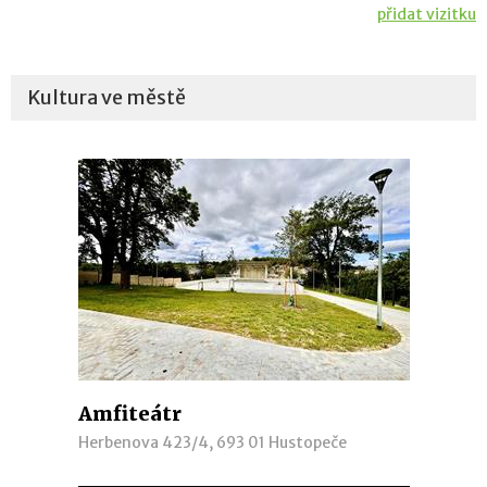
přidat vizitku
Kultura ve městě
Amfiteátr
Herbenova 423/4, 693 01 Hustopeče