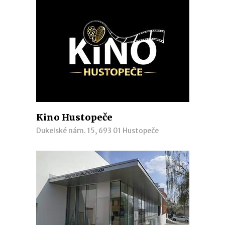
Kino Hustopeče
Dukelské nám. 15, 693 01 Hustopeče