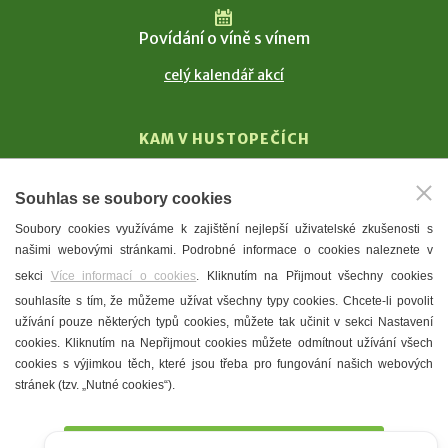
Povídání o víně s vínem
celý kalendář akcí
KAM V HUSTOPEČÍCH
Vinařství
Souhlas se soubory cookies
T. G. Masaryk
Soubory cookies využíváme k zajištění nejlepší uživatelské zkušenosti s
Mandloně
našimi webovými stránkami. Podrobné informace o cookies naleznete v
Ubytování
sekci
Více informací o cookies
. Kliknutím na Přijmout všechny cookies
Restaurace
souhlasíte s tím, že můžeme užívat všechny typy cookies. Chcete-li povolit
užívání pouze některých typů cookies, můžete tak učinit v sekci Nastavení
Městské muzeum a galerie
cookies. Kliknutím na Nepřijmout cookies můžete odmítnout užívání všech
Denní meníčka
cookies s výjimkou těch, které jsou třeba pro fungování našich webových
stránek (tzv. „Nutné cookies“).
Mapa města