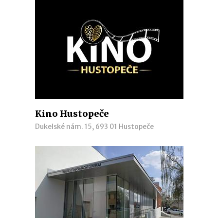
Kino Hustopeče
Dukelské nám. 15, 693 01 Hustopeče