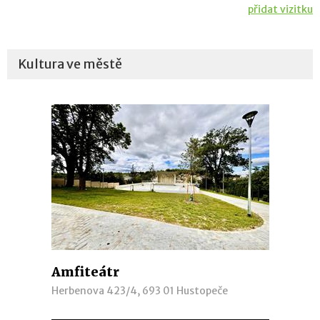
přidat vizitku
Kultura ve městě
Amfiteátr
Herbenova 423/4, 693 01 Hustopeče