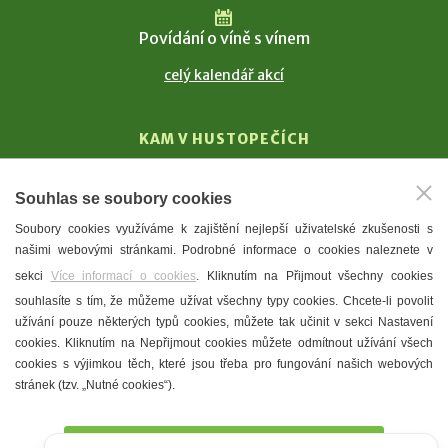
Povídání o víně s vínem
celý kalendář akcí
KAM V HUSTOPEČÍCH
Vinařství
Souhlas se soubory cookies
T. G. Masaryk
Soubory cookies využíváme k zajištění nejlepší uživatelské zkušenosti s
Mandloně
našimi webovými stránkami. Podrobné informace o cookies naleznete v
Ubytování
sekci
Více informací o cookies
. Kliknutím na Přijmout všechny cookies
Restaurace
souhlasíte s tím, že můžeme užívat všechny typy cookies. Chcete-li povolit
užívání pouze některých typů cookies, můžete tak učinit v sekci Nastavení
Městské muzeum a galerie
cookies. Kliknutím na Nepřijmout cookies můžete odmítnout užívání všech
Denní meníčka
cookies s výjimkou těch, které jsou třeba pro fungování našich webových
stránek (tzv. „Nutné cookies“).
Mapa města