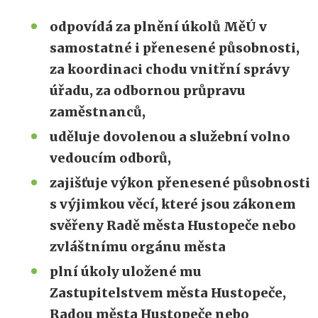
odpovídá za plnění úkolů MěÚ v
samostatné i přenesené působnosti,
za koordinaci chodu vnitřní správy
úřadu, za odbornou průpravu
zaměstnanců,
uděluje dovolenou a služební volno
vedoucím odborů,
zajišťuje výkon přenesené působnosti
s výjimkou věcí, které jsou zákonem
svěřeny Radě města Hustopeče nebo
zvláštnímu orgánu města
plní úkoly uložené mu
Zastupitelstvem města Hustopeče,
Radou města Hustopeče nebo