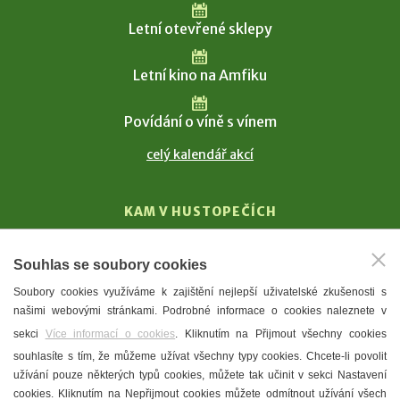
Letní otevřené sklepy
Letní kino na Amfiku
Povídání o víně s vínem
celý kalendář akcí
KAM V HUSTOPEČÍCH
Vinařství
Souhlas se soubory cookies
T. G. Masaryk
Soubory cookies využíváme k zajištění nejlepší uživatelské zkušenosti s
Mandloně
našimi webovými stránkami. Podrobné informace o cookies naleznete v
Ubytování
sekci
Více informací o cookies
. Kliknutím na Přijmout všechny cookies
Restaurace
souhlasíte s tím, že můžeme užívat všechny typy cookies. Chcete-li povolit
užívání pouze některých typů cookies, můžete tak učinit v sekci Nastavení
Městské muzeum a galerie
cookies. Kliknutím na Nepřijmout cookies můžete odmítnout užívání všech