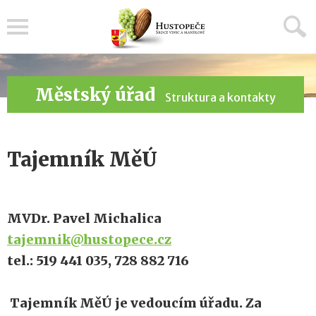
Menu
Městský úřad
Struktura a kontakty
Tajemník MěÚ
MVDr. Pavel Michalica
tajemnik@hustopece.cz
tel.: 519 441 035, 728 882 716
Tajemník MěÚ je vedoucím úřadu. Za