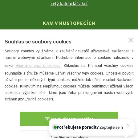
celý kalendář akcí
KAM V HUSTOPEČÍCH
Vinařství
Souhlas se soubory cookies
T. G. Masaryk
Soubory cookies využíváme k zajištění nejlepší uživatelské zkušenosti s
Mandloně
našimi webovými stránkami. Podrobné informace o cookies naleznete v
Ubytování
sekci
Více informací o cookies
. Kliknutím na Přijmout všechny cookies
Restaurace
souhlasíte s tím, že můžeme užívat všechny typy cookies. Chcete-li povolit
užívání pouze některých typů cookies, můžete tak učinit v sekci Nastavení
Městské muzeum a galerie
cookies. Kliknutím na Nepřijmout cookies můžete odmítnout užívání všech
Denní meníčka
cookies s výjimkou těch, které jsou třeba pro fungování našich webových
stránek (tzv. „Nutné cookies“).
Mapa města
Přijmout všechny cookies
Potřebujete poradit?
Zeptejte se našeho asisten
Nepřijmout cookies