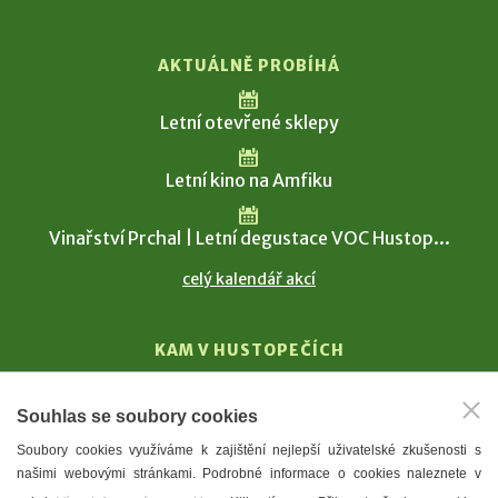
AKTUÁLNĚ PROBÍHÁ
Letní otevřené sklepy
Letní kino na Amfiku
Vinařství Prchal | Letní degustace VOC Hustop...
celý kalendář akcí
KAM V HUSTOPEČÍCH
Vinařství
Souhlas se soubory cookies
T. G. Masaryk
Soubory cookies využíváme k zajištění nejlepší uživatelské zkušenosti s
Mandloně
našimi webovými stránkami. Podrobné informace o cookies naleznete v
Ubytování