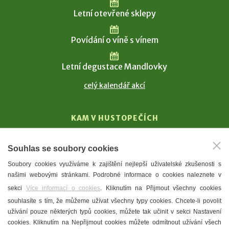
Letní otevřené sklepy
Povídání o víně s vínem
Letní degustace Mandlovky
celý kalendář akcí
KAM V HUSTOPEČÍCH
Vinařství
Souhlas se soubory cookies
T. G. Masaryk
Soubory cookies využíváme k zajištění nejlepší uživatelské zkušenosti s
Mandloně
našimi webovými stránkami. Podrobné informace o cookies naleznete v
Ubytování
sekci
Více informací o cookies
. Kliknutím na Přijmout všechny cookies
Restaurace
souhlasíte s tím, že můžeme užívat všechny typy cookies. Chcete-li povolit
užívání pouze některých typů cookies, můžete tak učinit v sekci Nastavení
Městské muzeum a galerie
cookies. Kliknutím na Nepřijmout cookies můžete odmítnout užívání všech