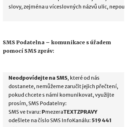
slovy, zejména u víceslovných názvů ulic, nepouží
SMS Podatelna – komunikace s úřadem
pomocí SMS zpráv:
Neodpovídejte na SMS
, které od nás
dostanete, nemůžeme zaručit jejich přečtení,
pokud chcete s námi komunikovat, využijte
prosím, SMS Podatelny:
SMS ve tvaru:
P
mezera
TEXTZPRAVY
odešlete na číslo SMS InfoKanálu:
519 441