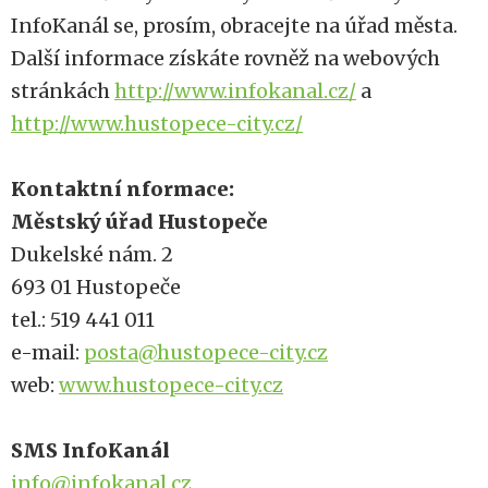
InfoKanál se, prosím, obracejte na úřad města.
Další informace získáte rovněž na webových
stránkách
http://www.infokanal.cz/
a
http://www.hustopece-city.cz/
Kontaktní
nformace:
Městský úřad Hustopeče
Dukelské nám. 2
693 01 Hustopeče
tel.: 519 441 011
e-mail:
posta@hustopece-city.cz
web:
www.hustopece-city.cz
SMS InfoKanál
info@infokanal.cz