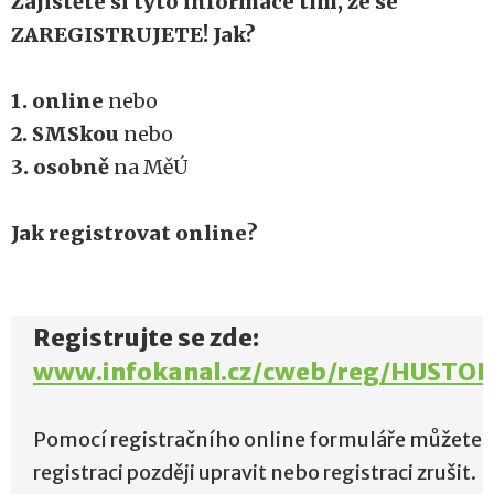
Zajistěte si tyto informace tím, že se
ZAREGISTRUJETE! Jak?
1. online
nebo
2. SMSkou
nebo
3. osobně
na MěÚ
Jak registrovat online?
Registrujte se zde:
www.infokanal.cz/cweb/reg/HUSTO
Pomocí registračního online formuláře můžete 
registraci později upravit nebo registraci zrušit.