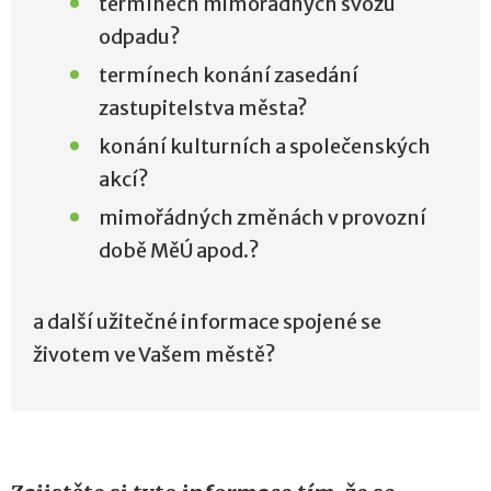
termínech mimořádných svozů
odpadu?
termínech konání zasedání
zastupitelstva města?
konání kulturních a společenských
akcí?
mimořádných změnách v provozní
době MěÚ apod.?
a další užitečné informace spojené se
životem ve Vašem městě?