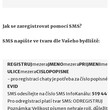
Jak se zaregistrovat pomocí SMS?
SMS napište ve tvaru dle Vašeho bydliště:
REGISTRUJ
mezera
JMENO
mezera
PRIJMENI
mez
ULICE
mezera
CISLOPOPISNE
- pro registraci chaty je potřeba za číslo popisné
EVID
SMS odesílejte na číslo SMS InfoKanálu:
519 441
Pro odregistraci platí tvar SMS: ODREGISTRUJ
Poznámka: Velikost písmen nehraje roli, důležit