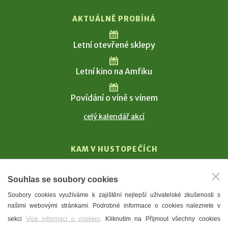
AKTUÁLNĚ PROBÍHÁ
Letní otevřené sklepy
Letní kino na Amfiku
Povídání o víně s vínem
celý kalendář akcí
KAM V HUSTOPEČÍCH
Vinařství
Souhlas se soubory cookies
T. G. Masaryk
Soubory cookies využíváme k zajištění nejlepší uživatelské zkušenosti s
Mandloně
našimi webovými stránkami. Podrobné informace o cookies naleznete v
Ubytování
sekci
Více informací o cookies
. Kliknutím na Přijmout všechny cookies