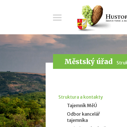
Menu
Městský úřad
Stru
Struktura a kontakty
Tajemník MěÚ
Odbor kancelář
tajemníka