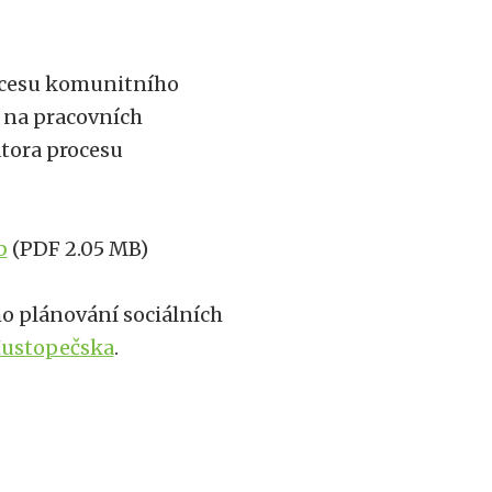
rocesu komunitního
i na pracovních
átora procesu
b
(PDF 2.05 MB)
o plánování sociálních
Hustopečska
.