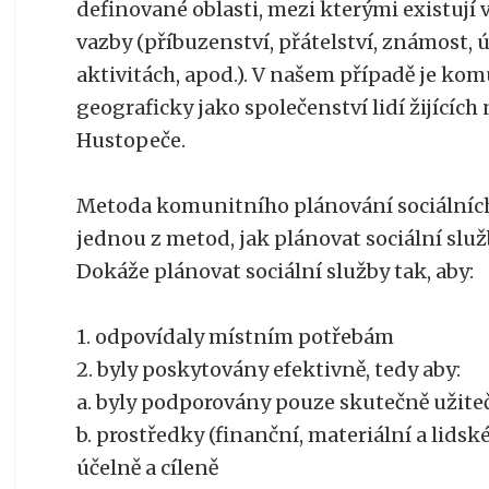
definované oblasti, mezi kterými existují 
vazby (příbuzenství, přátelství, známost, 
aktivitách, apod.). V našem případě je k
geograficky jako společenství lidí žijícíc
Hustopeče.
Metoda komunitního plánování sociálních
jednou z metod, jak plánovat sociální slu
Dokáže plánovat sociální služby tak, aby:
1. odpovídaly místním potřebám
2. byly poskytovány efektivně, tedy aby:
a. byly podporovány pouze skutečně uži
b. prostředky (finanční, materiální a lidsk
účelně a cíleně