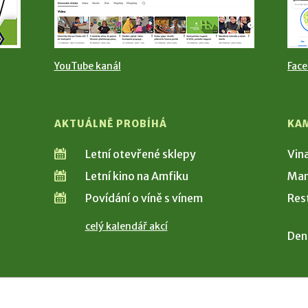
YouTube kanál
Fac
AKTUÁLNĚ PROBÍHÁ
KA
Letní otevřené sklepy
Vin
Letní kino na Amfiku
Man
Povídání o víně s vínem
Res
celý kalendář akcí
Den