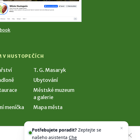
ebook
M V HUSTOPEČÍCH
ařství
T. G. Masaryk
dloně
Ubytování
taurace
Městské muzeum
a galerie
ní meníčka
Mapa města
Potřebujete poradit?
Zeptejte se
našeho asistenta
Chettyho
.