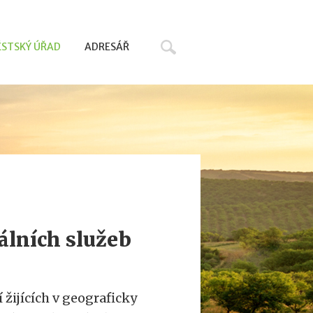
Hledat
STSKÝ ÚŘAD
ADRESÁŘ
álních služeb
žijících v geograficky