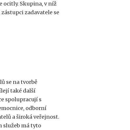
 ocitly. Skupina, v níž
 zástupci zadavatele se
lů se na tvorbě
ejí také další
ce spolupracují s
nemocnice, odborní
atelů a široká veřejnost.
 služeb má tyto