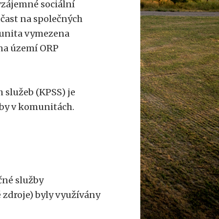
vzájemné sociální
účast na společných
omunita vymezena
h na území ORP
 služeb (KPSS) je
žby v komunitách.
tečné služby
é zdroje) byly využívány