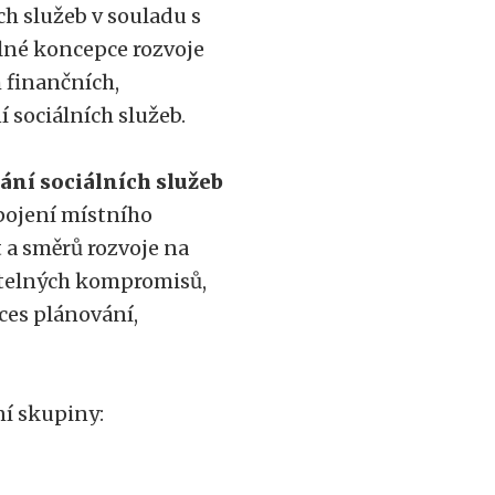
ch služeb v souladu s
lné koncepce rozvoje
 finančních,
í sociálních služeb.
ní sociálních služeb
apojení místního
 a směrů rozvoje na
itelných kompromisů,
ces plánování,
ní skupiny: