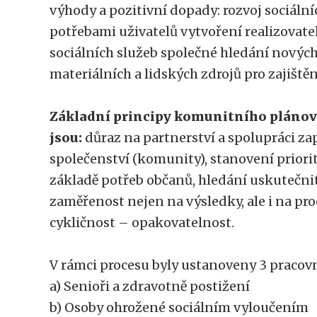
výhody a pozitivní dopady: rozvoj sociální
potřebami uživatelů vytvoření realizovate
sociálních služeb společné hledání nových
materiálních a lidských zdrojů pro zajištěn
Základní principy komunitního plánová
jsou:
důraz na partnerství a spolupráci z
společenství (komunity), stanovení priorit
základě potřeb občanů, hledání uskutečn
zaměřenost nejen na výsledky, ale i na pro
cykličnost – opakovatelnost.
V rámci procesu byly ustanoveny 3 pracov
a) Senioři a zdravotně postižení
b) Osoby ohrožené sociálním vyloučením