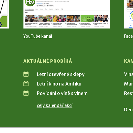
YouTube kanál
Fac
AKTUÁLNĚ PROBÍHÁ
KA
Letní otevřené sklepy
Vin
Letní kino na Amfiku
Man
Povídání o víně s vínem
Res
celý kalendář akcí
Den