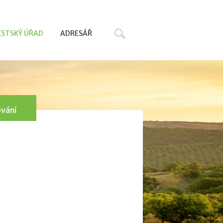
Hledat
STSKÝ ÚŘAD
ADRESÁŘ
ování