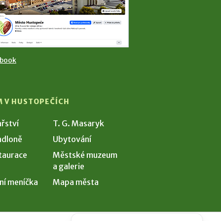
ebook
M V HUSTOPEČÍCH
ařství
T. G. Masaryk
dloně
Ubytování
taurace
Městské muzeum
a galerie
ní meníčka
Mapa města
Potřebujete poradit?
Zeptejte se