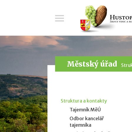
Menu
Městský úřad
Stru
Struktura a kontakty
Tajemník MěÚ
Odbor kancelář
tajemníka