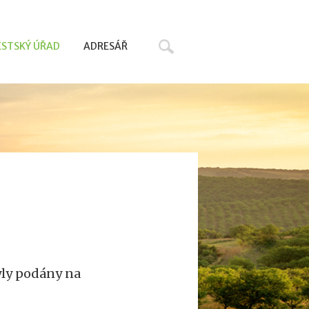
Hledat
STSKÝ ÚŘAD
ADRESÁŘ
yly podány na