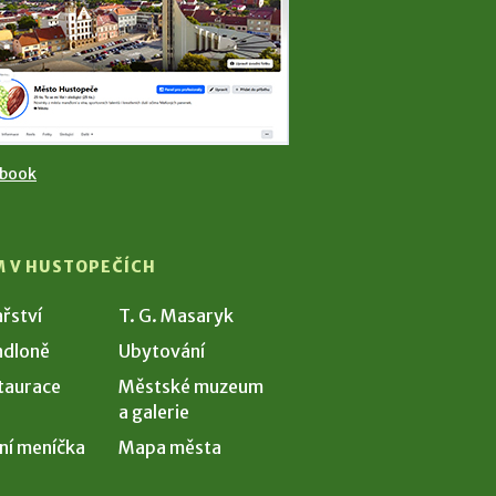
ebook
M V HUSTOPEČÍCH
ařství
T. G. Masaryk
dloně
Ubytování
taurace
Městské muzeum
a galerie
ní meníčka
Mapa města