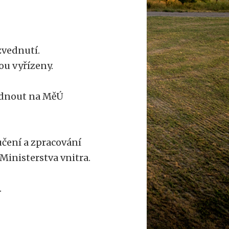
zvednutí.
u vyřízeny.
ednout na MěÚ
učení a zpracování
Ministerstva vnitra.
.