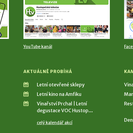
YouTube kanál
Fac
AKTUÁLNĚ PROBÍHÁ
KA
Letní otevřené sklepy
Vin
Letní kino na Amfiku
Man
Vinařství Prchal | Letní
Res
degustace VOC Hustop...
Den
celý kalendář akcí