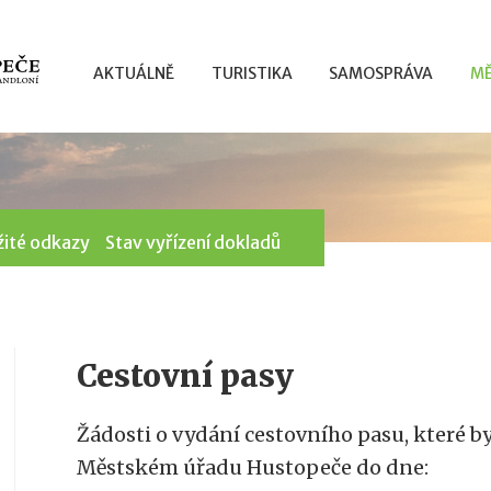
AKTUÁLNĚ
TURISTIKA
SAMOSPRÁVA
MĚ
žité odkazy
Stav vyřízení dokladů
Cestovní pasy
Žádosti o vydání cestovního pasu, které b
Městském úřadu Hustopeče do dne: