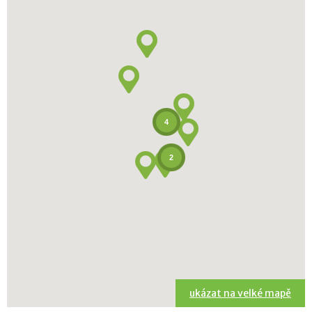
4
2
ukázat na velké mapě