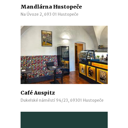
Mandlárna Hustopeče
Na Úvoze 2, 693 01 Hustopeče
Café Auspitz
Dukelské náměstí 94/23, 69301 Hustopeče