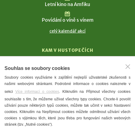
Letní kino na Amfiku
Povídání o víně s vínem
celý kalendář akcí
KAM V HUSTOPEČÍCH
Vinařství
Souhlas se soubory cookies
T. G. Masaryk
Soubory cookies využíváme k zajištění nejlepší uživatelské zkušenosti s
Mandloně
našimi webovými stránkami. Podrobné informace o cookies naleznete v
Ubytování
sekci
Více informací o cookies
. Kliknutím na Přijmout všechny cookies
Restaurace
souhlasíte s tím, že můžeme užívat všechny typy cookies. Chcete-li povolit
užívání pouze některých typů cookies, můžete tak učinit v sekci Nastavení
Městské muzeum a galerie
cookies. Kliknutím na Nepřijmout cookies můžete odmítnout užívání všech
Denní meníčka
cookies s výjimkou těch, které jsou třeba pro fungování našich webových
stránek (tzv. „Nutné cookies“).
Mapa města