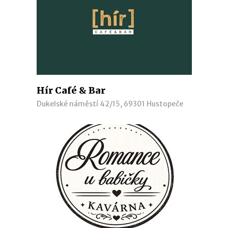
Hír Café & Bar
Dukelské náměstí 42/15, 69301 Hustopeče