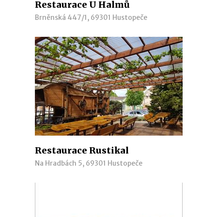
Restaurace U Halmů
Brněnská 447/1, 69301 Hustopeče
Restaurace Rustikal
Na Hradbách 5, 69301 Hustopeče