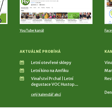
YouTube kanál
Fac
AKTUÁLNĚ PROBÍHÁ
KA
Letní otevřené sklepy
Vin
Letní kino na Amfiku
Man
Vinařství Prchal | Letní
Res
degustace VOC Hustop...
Den
celý kalendář akcí