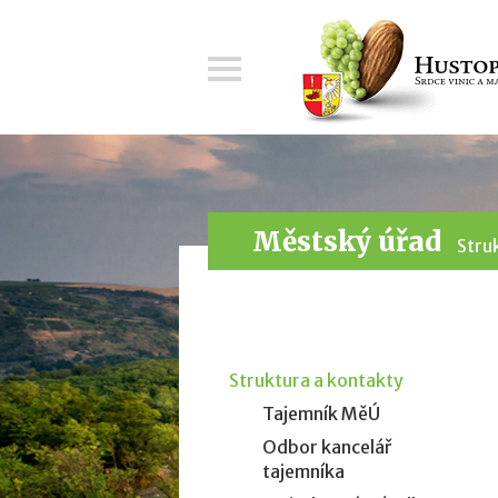
Menu
Městský úřad
Stru
Struktura a kontakty
Tajemník MěÚ
Odbor kancelář
tajemníka