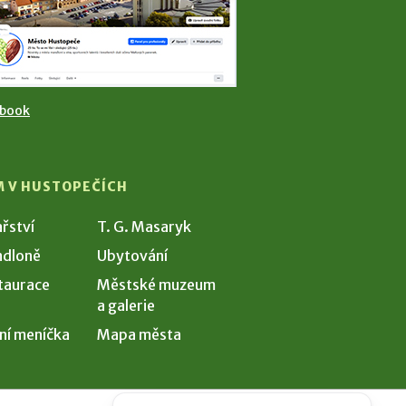
ebook
M V HUSTOPEČÍCH
ařství
T. G. Masaryk
dloně
Ubytování
taurace
Městské muzeum
a galerie
ní meníčka
Mapa města
Potřebujete poradit?
Zeptejte se