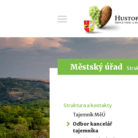
Menu
Městský úřad
Stru
Struktura a kontakty
Tajemník MěÚ
Odbor kancelář
tajemníka