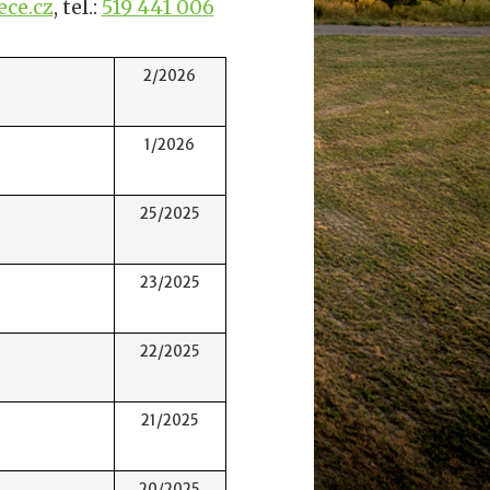
ce.cz
, tel.:
519 441 006
2/2026
1/2026
25/2025
23/2025
22/2025
21/2025
20/2025