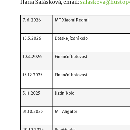
Hana Šalášková, email:
salaskova@hustope
7. 6. 2026
MT Xiaomi Redmi
15.5.2026
Dětské jízdní kolo
10.4.2026
Finanční hotovost
15.12.2025
Finanční hotovost
5.11.2025
Jízdní kolo
31.10.2025
MT Aligator
29.10.2025
Peněženka