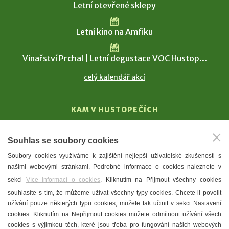
Letní otevřené sklepy
Letní kino na Amfiku
Vinařství Prchal | Letní degustace VOC Hustop...
celý kalendář akcí
KAM V HUSTOPEČÍCH
Vinařství
Souhlas se soubory cookies
T. G. Masaryk
Soubory cookies využíváme k zajištění nejlepší uživatelské zkušenosti s
Mandloně
našimi webovými stránkami. Podrobné informace o cookies naleznete v
Ubytování
sekci
Více informací o cookies
. Kliknutím na Přijmout všechny cookies
Restaurace
souhlasíte s tím, že můžeme užívat všechny typy cookies. Chcete-li povolit
užívání pouze některých typů cookies, můžete tak učinit v sekci Nastavení
Městské muzeum a galerie
cookies. Kliknutím na Nepřijmout cookies můžete odmítnout užívání všech
Denní meníčka
cookies s výjimkou těch, které jsou třeba pro fungování našich webových