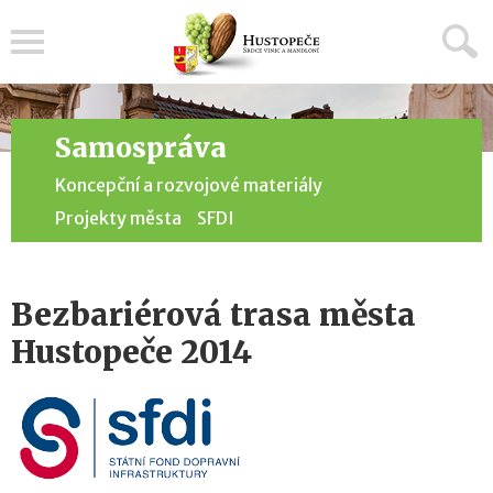
Menu
Samospráva
Koncepční a rozvojové materiály
Projekty města
SFDI
Bezbariérová trasa města
Hustopeče 2014