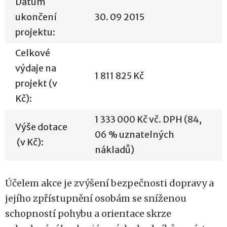
Datum
ukončení
30. 09 2015
projektu:
Celkové
výdaje na
1 811 825 Kč
projekt (v
Kč):
1 333 000 Kč vč. DPH (84,
Výše dotace
06 % uznatelných
(v Kč):
nákladů)
Účelem akce je zvýšení bezpečnosti dopravy a
jejího zpřístupnění osobám se sníženou
schopností pohybu a orientace skrze