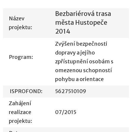
Bezbariérová trasa
Název
města Hustopeče
projektu:
2014
Zvýšení bezpečnosti
dopravy a jejího
Program:
zpřístupnění osobám s
omezenou schopností
pohybu a orientace
ISPROFOND:
5627510109
Zahájení
realizace
07/2015
projektu: