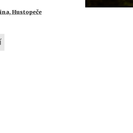
ina, Hustopeče
í