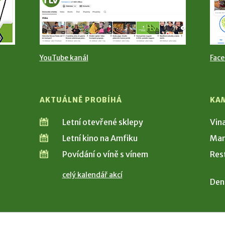
YouTube kanál
Fac
AKTUÁLNĚ PROBÍHÁ
KA
Letní otevřené sklepy
Vin
Letní kino na Amfiku
Man
Povídání o víně s vínem
Res
celý kalendář akcí
Den