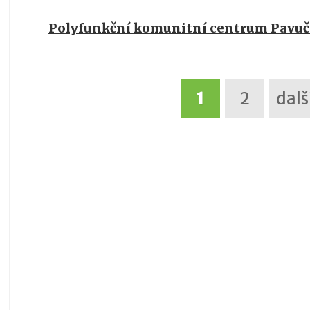
Polyfunkční komunitní centrum Pavuč
1
2
dalš