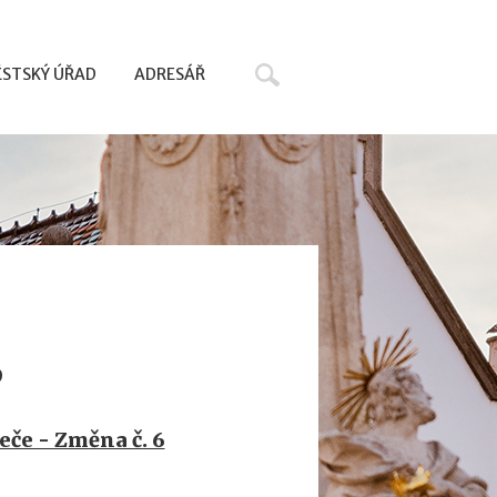
Hledat
STSKÝ ÚŘAD
ADRESÁŘ
P
če - Změna č. 6