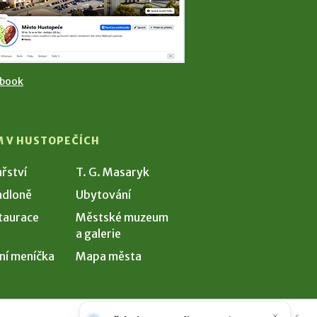
ebook
M V HUSTOPEČÍCH
ařství
T. G. Masaryk
dloně
Ubytování
taurace
Městské muzeum
a galerie
ní meníčka
Mapa města
Potřebujete poradit?
Zeptejte se