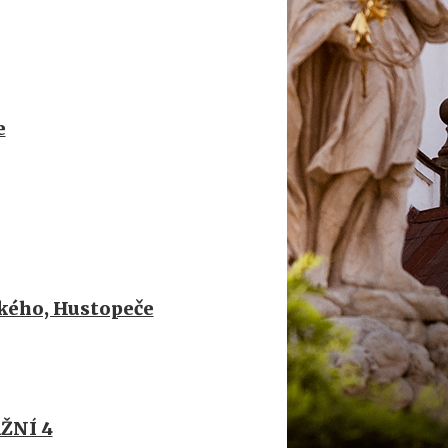
e
kého, Hustopeče
ŽNÍ 4