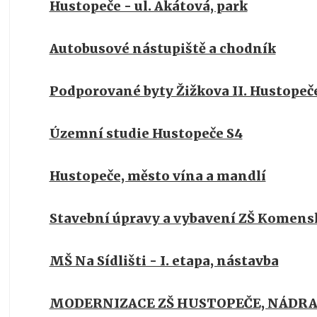
Hustopeče - ul. Akátová, park
Autobusové nástupiště a chodník
Podporované byty Žižkova II. Hustopeč
Územní studie Hustopeče S4
Hustopeče, město vína a mandlí
Stavební úpravy a vybavení ZŠ Komens
MŠ Na Sídlišti - I. etapa, nástavba
MODERNIZACE ZŠ HUSTOPEČE, NÁDRA