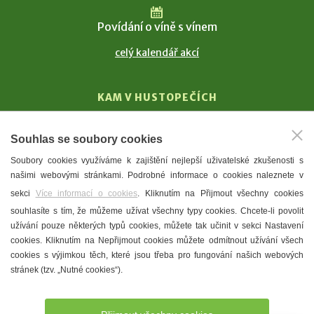
Povídání o víně s vínem
celý kalendář akcí
KAM V HUSTOPEČÍCH
Vinařství
Souhlas se soubory cookies
T. G. Masaryk
Soubory cookies využíváme k zajištění nejlepší uživatelské zkušenosti s
Mandloně
našimi webovými stránkami. Podrobné informace o cookies naleznete v
Ubytování
sekci
Více informací o cookies
. Kliknutím na Přijmout všechny cookies
Restaurace
souhlasíte s tím, že můžeme užívat všechny typy cookies. Chcete-li povolit
užívání pouze některých typů cookies, můžete tak učinit v sekci Nastavení
Městské muzeum a galerie
cookies. Kliknutím na Nepřijmout cookies můžete odmítnout užívání všech
Denní meníčka
cookies s výjimkou těch, které jsou třeba pro fungování našich webových
stránek (tzv. „Nutné cookies“).
Mapa města