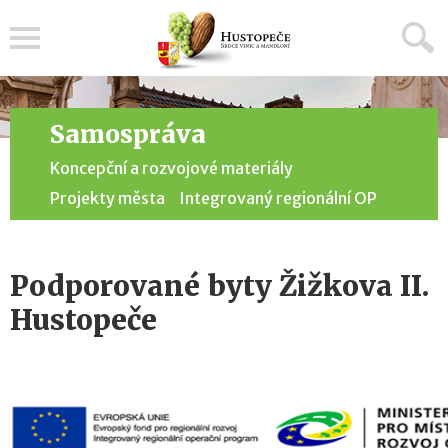
Menu
Samospráva
Koncepční a rozvojové materiály
Projekty města
Integrovaný regionální OP
Podporované byty Žižkova II.
Hustopeče