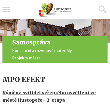
Menu
Samospráva
Koncepční a rozvojové materiály
Projekty města
MPO EFEKT
Výměna svítidel veřejného osvětlení ve
městě Hustopeče– 2. etapa