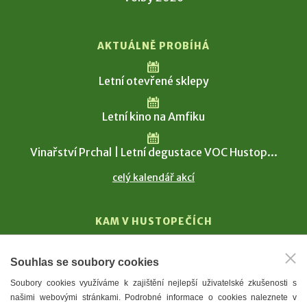
AKTUÁLNĚ PROBÍHÁ
Letní otevřené sklepy
Letní kino na Amfiku
Vinařství Prchal | Letní degustace VOC Hustop...
celý kalendář akcí
KAM V HUSTOPEČÍCH
Vinařství
Souhlas se soubory cookies
T. G. Masaryk
Soubory cookies využíváme k zajištění nejlepší uživatelské zkušenosti s
Mandloně
našimi webovými stránkami. Podrobné informace o cookies naleznete v