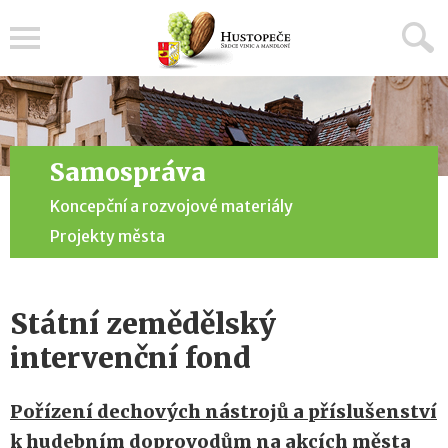
Menu
Samospráva
Koncepční a rozvojové materiály
Projekty města
Státní zemědělský
intervenční fond
Pořízení dechových nástrojů a příslušenství
k hudebním doprovodům na akcích města